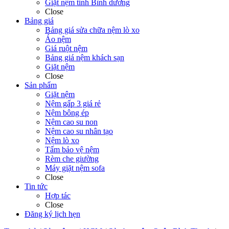
Giặt nệm tỉnh Bình dương
Close
Bảng giá
Bảng giá sửa chữa nệm lò xo
Áo nệm
Giá ruột nệm
Bảng giá nệm khách sạn
Giặt nệm
Close
Sản phẩm
Giặt nệm
Nệm gấp 3 giá rẻ
Nệm bông ép
Nệm cao su non
Nệm cao su nhân tạo
Nệm lò xo
Tấm bảo vệ nệm
Rèm che giường
Máy giặt nệm sofa
Close
Tin tức
Hợp tác
Close
Đăng ký lịch hẹn