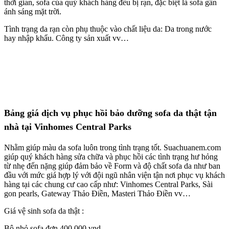
thời gian, sofa của quý khách hàng đều bị rạn, đặc biệt là sofa gần
ánh sáng mặt trời.
Tình trạng da rạn còn phụ thuộc vào chất liệu da: Da trong nước
hay nhập khẩu. Công ty sản xuất vv…
Bảng giá dịch vụ phục hồi bảo dưỡng sofa da thật tận
nhà tại Vinhomes Central Parks
Nhằm giúp màu da sofa luôn trong tình trạng tốt. Suachuanem.com
giúp quý khách hàng sửa chữa và phục hồi các tình trạng hư hỏng
từ nhẹ đến nặng giúp đảm bảo về Form và độ chất sofa da như ban
đầu với mức giá hợp lý với đội ngũ nhân viện tận nơi phục vụ khách
hàng tại các chung cư cao cấp như: Vinhomes Central Parks, Sài
gon pearls, Gateway Thảo Điền, Masteri Thảo Điền vv…
Giá vệ sinh sofa da thật :
Bộ nhỏ sofa đơn 400.000 vnd