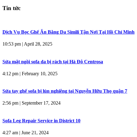
Tin tức
Dịch Vụ Bọc Ghế Ăn Bằng Da Simili Tận Nơi Tại Hồ Chí Minh
10:53 pm
|
April 28, 2025
Sửa mặt ngồi sofa da bị rách tại Hà Đô Centrosa
4:12 pm
|
February 10, 2025
Sửa tay ghế sofa bị lún nghiêng tại Nguyễn Hữu Thọ quận 7
2:56 pm
|
September 17, 2024
Sofa Leg Repair Service in District 10
4:27 am
|
June 21, 2024