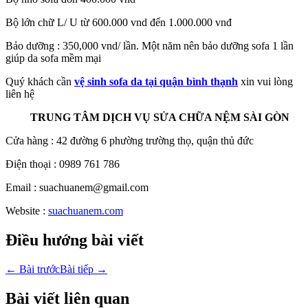
Bộ lớn chữ L/ U từ 600.000 vnd đến 1.000.000 vnđ
Bảo dưỡng : 350,000 vnd/ lần. Một năm nên bảo dưỡng sofa 1 lần
giúp da sofa mềm mại
Quý khách cần
vệ sinh sofa da tại quận bình thạnh
xin vui lòng
liên hệ
TRUNG TÂM DỊCH VỤ SỬA CHỮA NỆM SÀI GÒN
Cửa hàng : 42 đường 6 phường trường thọ, quận thủ đức
Điện thoại : 0989 761 786
Email : suachuanem@gmail.com
Website :
suachuanem.com
Điều hướng bài viết
←
Bài trước
Bài tiếp
→
Bài viết liên quan