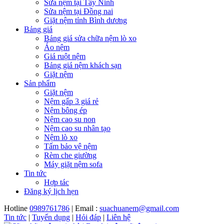
Sửa nệm tại Tây Ninh
Sửa nệm tại Đồng nai
Giặt nệm tỉnh Bình dương
Bảng giá
Bảng giá sửa chữa nệm lò xo
Áo nệm
Giá ruột nệm
Bảng giá nệm khách sạn
Giặt nệm
Sản phẩm
Giặt nệm
Nệm gấp 3 giá rẻ
Nệm bông ép
Nệm cao su non
Nệm cao su nhân tạo
Nệm lò xo
Tấm bảo vệ nệm
Rèm che giường
Máy giặt nệm sofa
Tin tức
Hợp tác
Đăng ký lịch hẹn
Hotline
0989761786
| Email :
suachuanem@gmail.com
Tin tức
|
Tuyển dụng
|
Hỏi đáp
|
Liên hệ