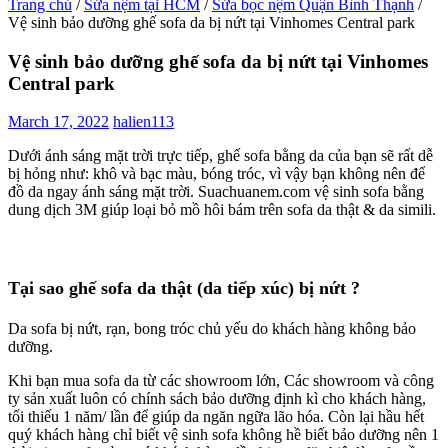
Trang chủ
/
Sửa nệm tại HCM
/
Sửa bọc nệm Quận Bình Thạnh
/
Vệ sinh bảo dưỡng ghế sofa da bị nứt tại Vinhomes Central park
Vệ sinh bảo dưỡng ghế sofa da bị nứt tại Vinhomes
Central park
March 17, 2022
halien113
Dưới ánh sáng mặt trời trực tiếp, ghế sofa bằng da của bạn sẽ rất dễ
bị hỏng như: khô và bạc màu, bóng tróc, vì vậy bạn không nên để
đồ da ngay ánh sáng mặt trời. Suachuanem.com vệ sinh sofa bằng
dung dịch 3M giúp loại bỏ mồ hôi bám trên sofa da thật & da simili.
Tại sao ghế sofa da thật (da tiếp xúc) bị nứt ?
Da sofa bị nứt, rạn, bong tróc chủ yếu do khách hàng không bảo
dưỡng.
Khi bạn mua sofa da từ các showroom lớn, Các showroom và công
ty sản xuất luôn có chính sách bảo dưỡng định kì cho khách hàng,
tối thiếu 1 năm/ lần để giúp da ngăn ngữa lão hóa. Còn lại hầu hết
quý khách hàng chỉ biết vệ sinh sofa không hề biết bảo dưỡng nên 1