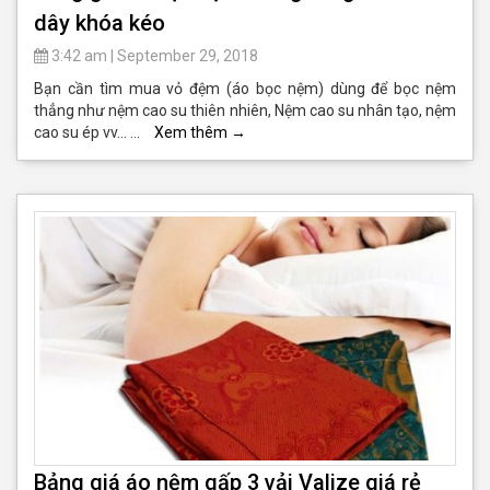
dây khóa kéo
3:42 am
|
September 29, 2018
Bạn cần tìm mua vỏ đệm (áo bọc nệm) dùng để bọc nệm
thẳng như nệm cao su thiên nhiên, Nệm cao su nhân tạo, nệm
cao su ép vv… …
Xem thêm
→
Bảng giá áo nệm gấp 3 vải Valize giá rẻ