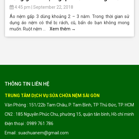
4:45 pm
|
September 22, 2018
Áo nệm gấp 3 dùng khoảng 2 – 3 năm. Trong thời gian sử
dụng áo nệm có thể bị rách, cũ, bẩn do bạn không mong
muốn. Ruột nệm …
Xem thêm
→
THÔNG TIN LIÊN HỆ
TRUNG TÂM DỊCH VỤ SỬA CHỮA NỆM SÀI GÒN
Văn Phòng : 151/22b Tam Châu, P. Tam Bình, TP Thủ Đức, TP. HCM
CN2 : 185 Nguyễn Phúc Chu, phường 15, quận tân bình, Hồ chí minh
Điện thoại : 0989 761 786
Email : suachuanem@gmail.com