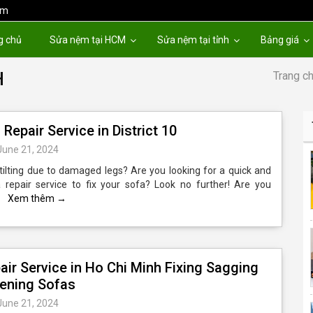
om
g chủ
Sửa nệm tại HCM
Sửa nệm tại tỉnh
Bảng giá
H
Trang c
Repair Service in District 10
June 21, 2024
 tilting due to damaged legs? Are you looking for a quick and
a repair service to fix your sofa? Look no further! Are you
…
Xem thêm
→
air Service in Ho Chi Minh Fixing Sagging
tening Sofas
June 21, 2024