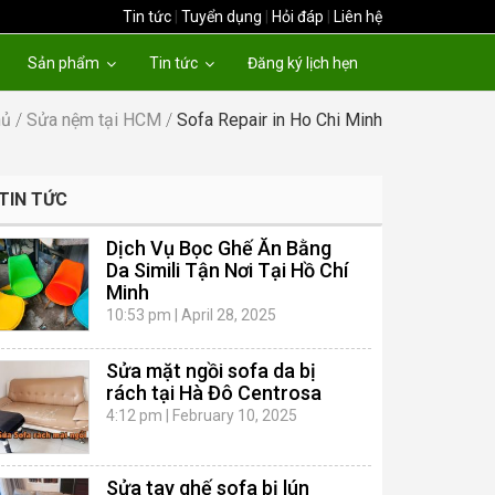
Tin tức
|
Tuyển dụng
|
Hỏi đáp
|
Liên hệ
Sản phẩm
Tin tức
Đăng ký lịch hẹn
hủ
/
Sửa nệm tại HCM
/
Sofa Repair in Ho Chi Minh
TIN TỨC
Dịch Vụ Bọc Ghế Ăn Bằng
Da Simili Tận Nơi Tại Hồ Chí
Minh
10:53 pm
|
April 28, 2025
Sửa mặt ngồi sofa da bị
rách tại Hà Đô Centrosa
4:12 pm
|
February 10, 2025
Sửa tay ghế sofa bị lún