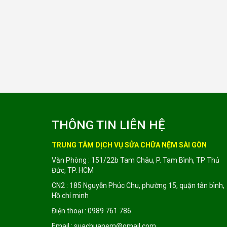
THÔNG TIN LIÊN HỆ
TRUNG TÂM DỊCH VỤ SỬA CHỮA NỆM SÀI GÒN
Văn Phòng : 151/22b Tam Châu, P. Tam Bình, TP Thủ
Đức, TP. HCM
CN2 : 185 Nguyễn Phúc Chu, phường 15, quận tân bình,
Hồ chí minh
Điện thoại : 0989 761 786
Email : suachuanem@gmail.com