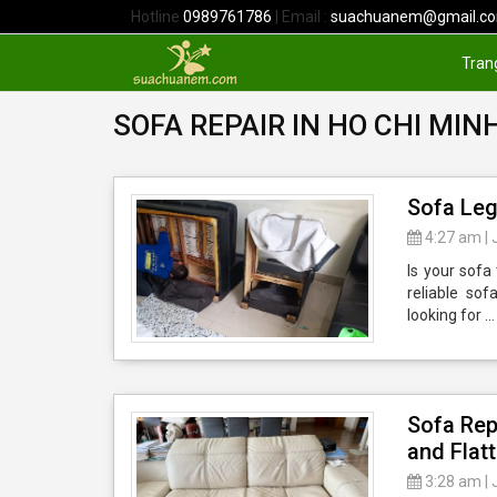
Hotline
0989761786
| Email :
suachuanem@gmail.c
Tran
SOFA REPAIR IN HO CHI MIN
Sofa Leg 
4:27 am
|
Is your sofa
reliable sof
looking for 
Sofa Rep
and Flat
3:28 am
|