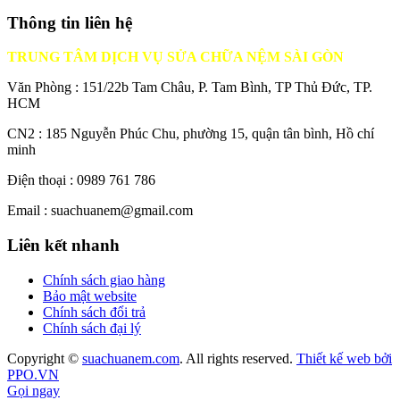
Thông tin liên hệ
TRUNG TÂM DỊCH VỤ SỬA CHỮA NỆM SÀI GÒN
Văn Phòng : 151/22b Tam Châu, P. Tam Bình, TP Thủ Đức, TP.
HCM
CN2 : 185 Nguyễn Phúc Chu, phường 15, quận tân bình, Hồ chí
minh
Điện thoại : 0989 761 786
Email : suachuanem@gmail.com
Liên kết nhanh
Chính sách giao hàng
Bảo mật website
Chính sách đổi trả
Chính sách đại lý
Copyright ©
suachuanem.com
. All rights reserved.
Thiết kế web bởi
PPO.VN
Gọi ngay