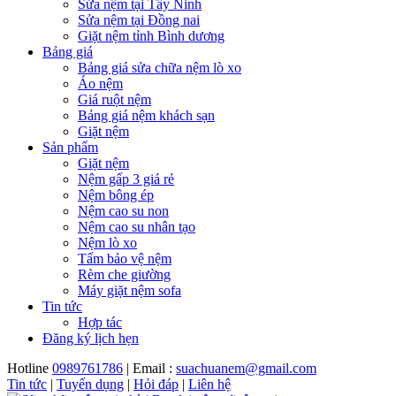
Sửa nệm tại Tây Ninh
Sửa nệm tại Đồng nai
Giặt nệm tỉnh Bình dương
Bảng giá
Bảng giá sửa chữa nệm lò xo
Áo nệm
Giá ruột nệm
Bảng giá nệm khách sạn
Giặt nệm
Sản phẩm
Giặt nệm
Nệm gấp 3 giá rẻ
Nệm bông ép
Nệm cao su non
Nệm cao su nhân tạo
Nệm lò xo
Tấm bảo vệ nệm
Rèm che giường
Máy giặt nệm sofa
Tin tức
Hợp tác
Đăng ký lịch hẹn
Hotline
0989761786
| Email :
suachuanem@gmail.com
Tin tức
|
Tuyển dụng
|
Hỏi đáp
|
Liên hệ