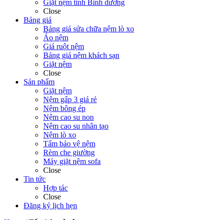
Giặt nệm tỉnh Bình dương
Close
Bảng giá
Bảng giá sửa chữa nệm lò xo
Áo nệm
Giá ruột nệm
Bảng giá nệm khách sạn
Giặt nệm
Close
Sản phẩm
Giặt nệm
Nệm gấp 3 giá rẻ
Nệm bông ép
Nệm cao su non
Nệm cao su nhân tạo
Nệm lò xo
Tấm bảo vệ nệm
Rèm che giường
Máy giặt nệm sofa
Close
Tin tức
Hợp tác
Close
Đăng ký lịch hẹn