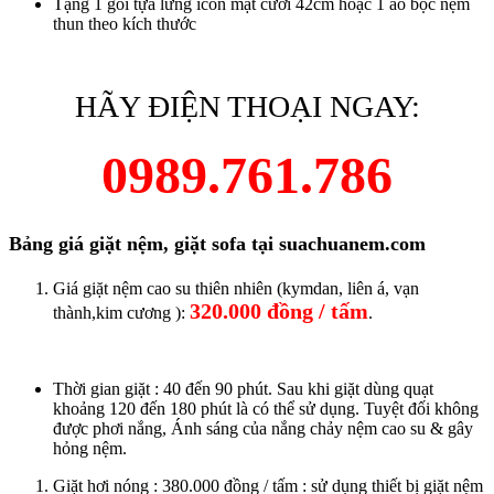
Tặng 1 gối tựa lưng icon mặt cười 42cm hoặc 1 áo bọc nệm
thun theo kích thước
HÃY ĐIỆN THOẠI NGAY:
0989.761.786
Bảng giá giặt nệm, giặt sofa tại suachuanem.com
Giá giặt nệm cao su thiên nhiên (kymdan, liên á, vạn
320.000 đồng / tấm
thành,kim cương ):
.
Thời gian giặt : 40 đến 90 phút. Sau khi giặt dùng quạt
khoảng 120 đến 180 phút là có thể sử dụng. Tuyệt đối không
được phơi nắng, Ánh sáng của nắng chảy nệm cao su & gây
hỏng nệm.
Giặt hơi nóng : 380.000 đồng / tấm : sử dụng thiết bị giặt nệm