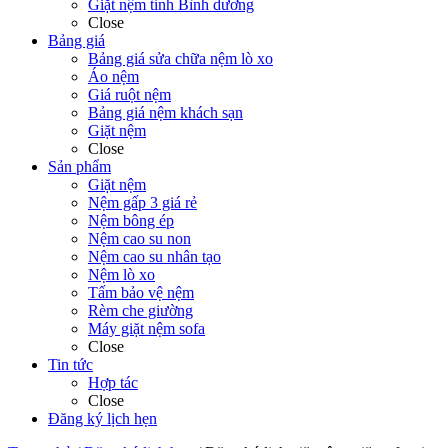
Giặt nệm tỉnh Bình dương
Close
Bảng giá
Bảng giá sửa chữa nệm lò xo
Áo nệm
Giá ruột nệm
Bảng giá nệm khách sạn
Giặt nệm
Close
Sản phẩm
Giặt nệm
Nệm gấp 3 giá rẻ
Nệm bông ép
Nệm cao su non
Nệm cao su nhân tạo
Nệm lò xo
Tấm bảo vệ nệm
Rèm che giường
Máy giặt nệm sofa
Close
Tin tức
Hợp tác
Close
Đăng ký lịch hẹn