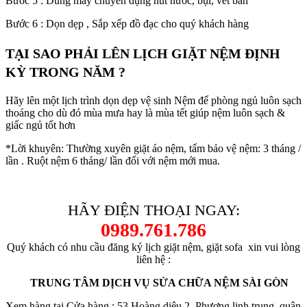
Bước 5 : Dùng máy chuyên dụng hút nước, bụi, vết bẩn
Bước 6 : Dọn dẹp , Sắp xếp đồ đạc cho quý khách hàng
TẠI SAO PHẢI LÊN LỊCH GIẶT NỆM ĐỊNH
KỲ TRONG NĂM ?
Hãy lên một lịch trình dọn dẹp vệ sinh Nệm để phòng ngủ luôn sạch
thoáng cho dù đó mùa mưa hay là mùa tết giúp nệm luôn sạch &
giấc ngủ tốt hơn
*Lời khuyên: Thường xuyên giặt áo nệm, tấm bảo vệ nệm: 3 tháng /
lần . Ruột nệm 6 tháng/ lần đối với nệm mới mua.
HÃY ĐIỆN THOẠI NGAY:
0989.761.786
Quý khách có nhu cầu đăng ký lịch giặt nệm, giặt sofa xin vui lòng
liên hệ :
TRUNG TÂM DỊCH VỤ SỬA CHỮA NỆM SÀI GÒN
Xem hàng tại Cửa hàng : 53 Hoàng diệu 2, Phương linh trung, quận