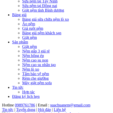
Sửa nệm tại Tây Ninh
Sửa nệm tại Đồng nai
Giặt nệm tỉnh Bình dương
Bảng giá
Bảng giá sửa chữa nệm lò xo
Áo nệm
Giá ruột nệm
Bảng giá nệm khách sạn
Giặt nệm
Sản phẩm
Giặt nệm
Nệm gấp 3 giá rẻ
Nệm bông ép
Nệm cao su non
Nệm cao su nhân tạo
Nệm lò xo
Tấm bảo vệ nệm
Rèm che giường
Máy giặt nệm sofa
Tin tức
Hợp tác
Đăng ký lịch hẹn
Hotline
0989761786
| Email :
suachuanem@gmail.com
Tin tức
|
Tuyển dụng
|
Hỏi đáp
|
Liên hệ