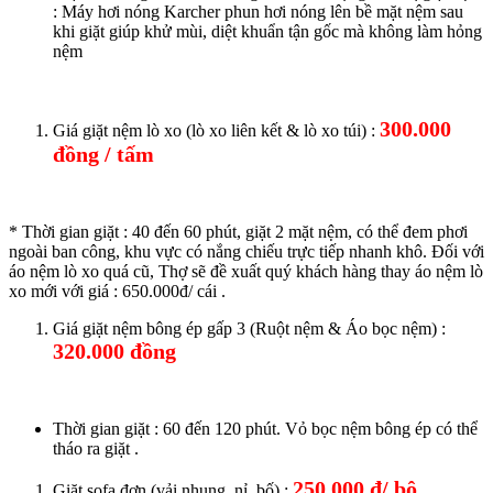
: Máy hơi nóng Karcher phun hơi nóng lên bề mặt nệm sau
khi giặt giúp khử mùi, diệt khuẩn tận gốc mà không làm hỏng
nệm
300.000
Giá giặt nệm lò xo (lò xo liên kết & lò xo túi) :
đồng / tấm
* Thời gian giặt : 40 đến 60 phút, giặt 2 mặt nệm, có thể đem phơi
ngoài ban công, khu vực có nắng chiếu trực tiếp nhanh khô. Đối với
áo nệm lò xo quá cũ, Thợ sẽ đề xuất quý khách hàng thay áo nệm lò
xo mới với giá : 650.000đ/ cái .
Giá giặt nệm bông ép gấp 3 (Ruột nệm & Áo bọc nệm) :
320.000 đồng
Thời gian giặt : 60 đến 120 phút. Vỏ bọc nệm bông ép có thể
tháo ra giặt .
250.000 đ/ bộ
Giặt sofa đơn (vải nhung, nỉ, bố) :