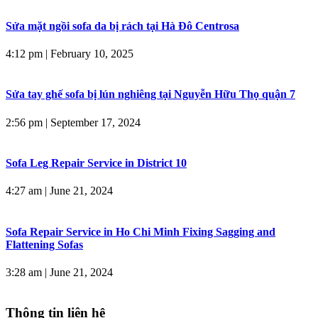
Sửa mặt ngồi sofa da bị rách tại Hà Đô Centrosa
4:12 pm
|
February 10, 2025
Sửa tay ghế sofa bị lún nghiêng tại Nguyễn Hữu Thọ quận 7
2:56 pm
|
September 17, 2024
Sofa Leg Repair Service in District 10
4:27 am
|
June 21, 2024
Sofa Repair Service in Ho Chi Minh Fixing Sagging and
Flattening Sofas
3:28 am
|
June 21, 2024
Thông tin liên hệ