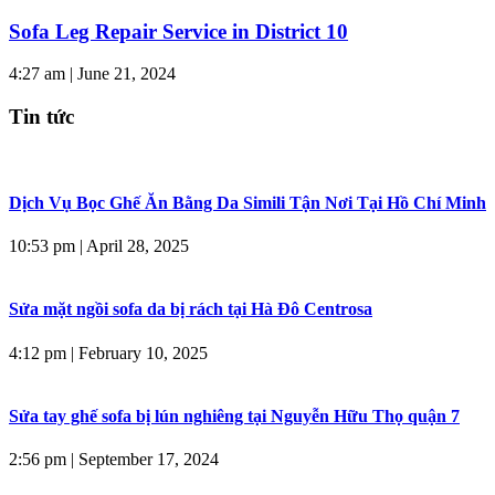
Sofa Leg Repair Service in District 10
4:27 am
|
June 21, 2024
Tin tức
Dịch Vụ Bọc Ghế Ăn Bằng Da Simili Tận Nơi Tại Hồ Chí Minh
10:53 pm
|
April 28, 2025
Sửa mặt ngồi sofa da bị rách tại Hà Đô Centrosa
4:12 pm
|
February 10, 2025
Sửa tay ghế sofa bị lún nghiêng tại Nguyễn Hữu Thọ quận 7
2:56 pm
|
September 17, 2024