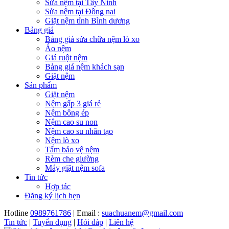
Sửa nệm tại Tây Ninh
Sửa nệm tại Đồng nai
Giặt nệm tỉnh Bình dương
Bảng giá
Bảng giá sửa chữa nệm lò xo
Áo nệm
Giá ruột nệm
Bảng giá nệm khách sạn
Giặt nệm
Sản phẩm
Giặt nệm
Nệm gấp 3 giá rẻ
Nệm bông ép
Nệm cao su non
Nệm cao su nhân tạo
Nệm lò xo
Tấm bảo vệ nệm
Rèm che giường
Máy giặt nệm sofa
Tin tức
Hợp tác
Đăng ký lịch hẹn
Hotline
0989761786
| Email :
suachuanem@gmail.com
Tin tức
|
Tuyển dụng
|
Hỏi đáp
|
Liên hệ