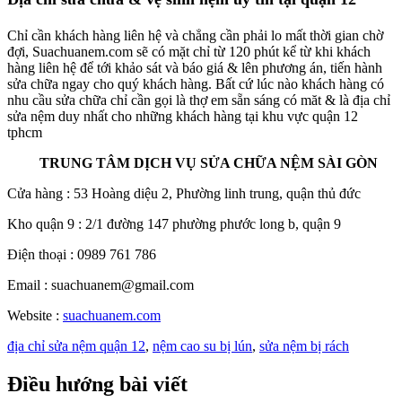
Chỉ cần khách hàng liên hệ và chẳng cần phải lo mất thời gian chờ
đợi, Suachuanem.com sẽ có mặt chỉ từ 120 phút kể từ khi khách
hàng liên hệ để tới khảo sát và báo giá & lên phương án, tiến hành
sửa chữa ngay cho quý khách hàng. Bất cứ lúc nào khách hàng có
nhu cầu sửa chữa chỉ cần gọi là thợ em sẵn sáng có măt & là địa chỉ
sửa nệm duy nhất cho những khách hàng tại khu vực quận 12
tphcm
TRUNG TÂM DỊCH VỤ SỬA CHỮA NỆM SÀI GÒN
Cửa hàng : 53 Hoàng diệu 2, Phường linh trung, quận thủ đức
Kho quận 9 : 2/1 đường 147 phường phước long b, quận 9
Điện thoại : 0989 761 786
Email : suachuanem@gmail.com
Website :
suachuanem.com
địa chỉ sửa nệm quận 12
,
nệm cao su bị lún
,
sửa nệm bị rách
Điều hướng bài viết