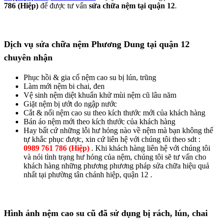
786 (Hiệp)
để được tư vấn
sửa chữa nệm tại quận 12
.
Dịch vụ sửa chữa nệm Phương Dung tại quận 12
chuyên nhận
Phục hồi & gia cố nệm cao su bị lún, trũng
Làm mới nệm bi chai, đen
Vệ sinh nệm diệt khuẩn khử mùi nệm cũ lâu năm
Giặt nệm bị ướt do ngập nước
Cắt & nối nệm cao su theo kích thước mới của khách hàng
Bán áo nệm mới theo kích thước của khách hàng
Hay bất cứ những lỗi hư hỏng nào về nệm mà bạn không thể
tự khắc phục được, xin cứ liên hệ với chúng tôi theo sdt :
0989 761 786 (Hiệp)
. Khi khách hàng liên hệ với chúng tôi
và nói tình trạng hư hỏng của nệm, chúng tôi sẽ tư vấn cho
khách hàng những phương phương pháp sửa chữa hiệu quả
nhất tại phường tân chánh hiệp, quận 12 .
Hình ảnh nệm cao su cũ đã sử dụng bị rách, lún, chai