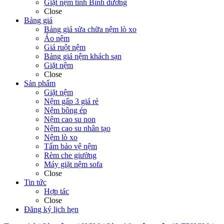
Giặt nệm tỉnh Bình dương
Close
Bảng giá
Bảng giá sửa chữa nệm lò xo
Áo nệm
Giá ruột nệm
Bảng giá nệm khách sạn
Giặt nệm
Close
Sản phẩm
Giặt nệm
Nệm gấp 3 giá rẻ
Nệm bông ép
Nệm cao su non
Nệm cao su nhân tạo
Nệm lò xo
Tấm bảo vệ nệm
Rèm che giường
Máy giặt nệm sofa
Close
Tin tức
Hợp tác
Close
Đăng ký lịch hẹn