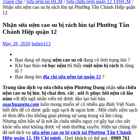
Trang chủ
/
Sửa nệm tại HCM
/
Sửa chữa nệm quận 12 TPHCM
/
Nhận sửa nệm cao su bị rách lún tại Phường Tân Chánh Hiệp quận
12
Nhận sửa nệm cao su bị rách lún tại Phường Tân
Chánh Hiệp quận 12
May 28, 2020
halien113
Bạn đang sử dụng
nệm cao su cũ
đang có tình trạng lún ?
Khi bạn tháo
vỏ bọc nệm
thì thấy
ruột nệm bị rách
& lủng
lỗ ?
Bạn đang tìm
địa chỉ sửa nệm tại quận 12
?
Trung tâm dịch vụ sửa chữa nệm Phương Dung
nhận
sửa chữa
nệm cao su bị lún
,
bị chai đen
,
cắt
,
nối
&
phục hồi nệm cũ lâu
năm
với đội ngũ nhân viên trẻ được đào tạo bài bản.
suachuanem.com
luôn mong muốn sẽ có nhiều gia đình Việt Nam
biết đến để có được giấc ngủ sạch & ngon hơn . Một chiếc nệm sạch
sẽ đem đến cho không gian phòng sự sang trọng và ấm cúng.
Nhưng nệm bẩn sẽ là nơi ẩn chứa nhiều nguy cơ gây hại cho sức
khỏe nếu như không được vệ sinh thường xuyên. Hiện tại chúng tôi
đã mở dịch vụ
sửa nệm cao su bị rách tại Phường Tân Chánh
Hiệp quận 12, Hồ Chí minh
. Quý khách có thể gọi :
0989 761