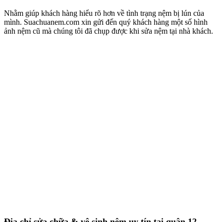
Nhằm giúp khách hàng hiểu rõ hơn về tình trạng nệm bị lún của
mình. Suachuanem.com xin gửi đến quý khách hàng một số hình
ảnh nệm cũ mà chúng tôi đã chụp được khi sửa nệm tại nhà khách.
Địa chỉ sửa chữa & vệ sinh nệm uy tín tại quận 12