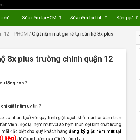
om
g chủ
Sửa nệm tại HCM
Sửa nệm tại tỉnh
Bảng giá
ận 12 TPHCM
/
Giặt nệm mút giá rẻ tại căn hộ 8x plus
hộ 8x plus trường chinh quận 12
su tổng hợp
?
 chỉ giặt nệm
uy tín ?
o su nhân tạo) với quy trình giặt sạch khử mùi hôi bám trên
hần viền
, Bọc lại nệm mút với áo nệm thun dệt kim chất lượng
ến mãi đặc biệt cho quý khách hàng
đăng ký giặt nệm mút tại
(Hiệp)
để được hưởng ưu đãi từ công ty ạ