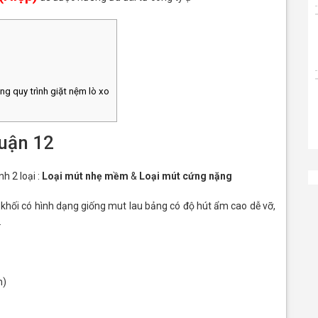
ng quy trình giặt nệm lò xo
quận 12
h 2 loại :
Loại mút nhẹ mềm
&
Loại mút cứng nặng
hối có hình dạng giống mut lau bảng có độ hút ẩm cao dễ vỡ,
.
m)