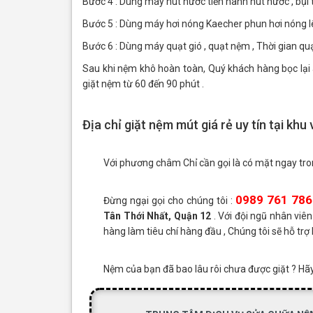
Bước 4 : Dùng máy hút nước tiến hành hút nước , bụi
Bước 5 : Dùng máy hơi nóng Kaecher phun hơi nóng lê
Bước 6 : Dùng máy quạt gió , quạt nệm , Thời gian qu
Sau khi nệm khô hoàn toàn, Quý khách hàng bọc lại 
giặt nệm từ 60 đến 90 phút .
Địa chỉ giặt nệm mút giá rẻ uy tín tại khu
Với phương châm Chỉ cần gọi là có mặt ngay tro
0989 761 786 
Đừng ngại gọi cho chúng tôi :
Tân Thới Nhất, Quận 12
. Với đội ngũ nhân viên
hàng làm tiêu chí hàng đầu , Chúng tôi sẽ hỗ trợ
Nệm của bạn đã bao lâu rôi chưa được giặt ? Hãy 