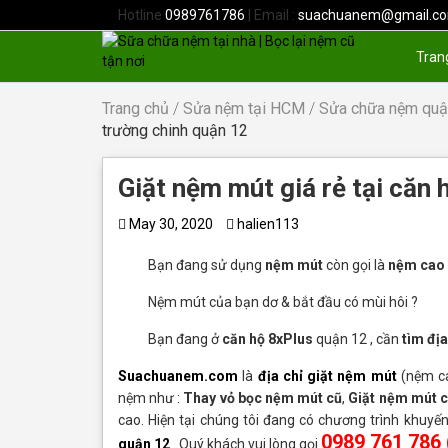
Hotline
0989761786
| Email :
suachuanem@gmail.c
Tran
Trang chủ
/
Sửa nệm tại HCM
/
Sửa chữa nệm qu
trường chinh quận 12
Giặt nệm mút giá rẻ tại căn 
May 30, 2020
halien113
Bạn đang sử dụng
nệm mút
còn gọi là
nệm cao 
Nệm mút của bạn dơ & bắt đầu có mùi hôi ?
Bạn đang ở
căn hộ 8xPlus
quận 12 , cần
tìm địa
Suachuanem.com
là
địa chỉ giặt nệm mút
(nệm ca
nệm như :
Thay vỏ bọc nệm mút cũ
,
Giặt nệm mút c
cao. Hiện tại chúng tôi đang có chương trình khuy
0989 761 786 
quận 12
. Quý khách vui lòng gọi