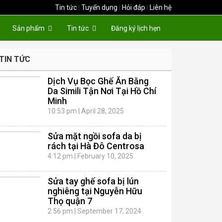
Tin tức
|
Tuyển dụng
|
Hỏi đáp
|
Liên hệ
Sản phẩm
Tin tức
Đăng ký lịch hẹn
TIN TỨC
Dịch Vụ Bọc Ghế Ăn Bằng
Da Simili Tận Nơi Tại Hồ Chí
Minh
10:53 pm
|
April 28, 2025
Sửa mặt ngồi sofa da bị
rách tại Hà Đô Centrosa
4:12 pm
|
February 10, 2025
Sửa tay ghế sofa bị lún
nghiêng tại Nguyễn Hữu
Thọ quận 7
2:56 pm
|
September 17, 2024