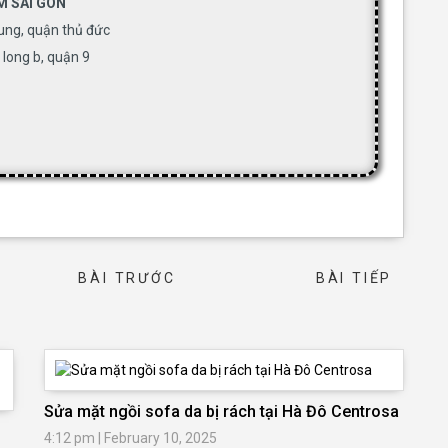
M SÀI GÒN
rung, quận thủ đức
long b, quận 9
BÀI TRƯỚC
BÀI TIẾP
→
Sửa mặt ngồi sofa da bị rách tại Hà Đô Centrosa
4:12 pm
|
February 10, 2025