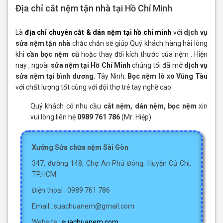
Địa chỉ cắt nệm tận nhà tại Hồ Chí Minh
Là
địa chỉ chuyên cắt & dán nệm tại hồ chí minh
với
dịch vụ
sửa nệm tận nhà
chắc chắn sẽ giúp Quý khách hàng hài lòng
khi
cần bọc nệm cũ
hoặc thay đổi kích thước của nệm . Hiện
nay , ngoài
sửa nệm tại Hồ Chí Minh
chúng tối đã mở
dịch vụ
sửa nệm tại bình dương
, Tây Ninh,
Bọc nệm lò xo Vũng Tàu
với chất lượng tốt cùng với đội thợ trẻ tay nghề cao
Quý khách có nhu cầu
cắt nệm, dán nệm, bọc nệm
xin
vui lòng liên hệ
0989 761 786
(Mr: Hiệp)
Xưởng Sửa chữa nệm Sài Gòn
347, đường 148, Chợ An Phú Đông, Huyện Củ Chi,
TP.HCM
Điện thoại : 0989 761 786
Email : suachuanem@gmail.com
Website :
suachuanem.com