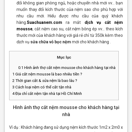
đổi không gian phòng ngủ, hoặc chuyển nhà mới vv… bạn
muốn thay đổi kích thước của nệm sao cho phù hợp với
nhu cầu mới. Hiểu được nhu cầu của quý khách
hàng.
Suachuanem.com
ra mắt
dịch vụ cắt nệm
mousse
, cắt nệm cao su, cắt nệm bông ép vv… theo kích
thước mới của khách hàng với giá rẻ chỉ từ 350k kèm theo
dịch vụ
sửa chữa vỏ bọc nệm
mới cho khách hàng .
Mục lục
0.1
Hình ảnh thợ cắt nệm mousse cho khách hàng tại nhà
1
Giá cắt nệm mousse là bao nhiêu tiền ?
2
Thời gian cắt & sửa nệm là bao lâu ?
3
Cách loại nệm có thể cắt tận nhà
4
Địa chỉ cắt nệm tận nhà tại Hồ Chí Minh
Hình ảnh thợ cắt nệm mousse cho khách hàng tại
nhà
Ví dụ : Khách hàng đang sử dụng nệm kích thước 1m2 x 2m0 x