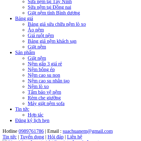
Sửa nệm tại Tây Ninh
Sửa nệm tại Đồng nai
Giặt nệm tỉnh Bình dương
Bảng giá
Bảng giá sửa chữa nệm lò xo
Áo nệm
Giá ruột nệm
Bảng giá nệm khách sạn
Giặt nệm
Sản phẩm
Giặt nệm
Nệm gấp 3 giá rẻ
Nệm bông ép
Nệm cao su non
Nệm cao su nhân tạo
Nệm lò xo
Tấm bảo vệ nệm
Rèm che giường
Máy giặt nệm sofa
Tin tức
Hợp tác
Đăng ký lịch hẹn
Hotline
0989761786
| Email :
suachuanem@gmail.com
Tin tức
|
Tuyển dụng
|
Hỏi đáp
|
Liên hệ