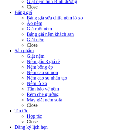
Giặt nệm tỉnh Bình dương
Close
Bảng giá
Bảng giá sửa chữa nệm lò xo
Áo nệm
Giá ruột nệm
Bảng giá nệm khách sạn
Giặt nệm
Close
Sản phẩm
Giặt nệm
Nệm gấp 3 giá rẻ
Nệm bông ép
Nệm cao su non
Nệm cao su nhân tạo
Nệm lò xo
Tấm bảo vệ nệm
Rèm che giường
Máy giặt nệm sofa
Close
Tin tức
Hợp tác
Close
Đăng ký lịch hẹn