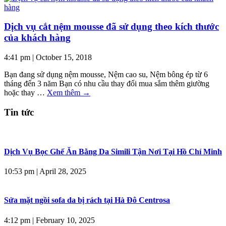
Dịch vụ cắt nệm mousse đã sử dụng theo kích thước
của khách hàng
4:41 pm
|
October 15, 2018
Bạn đang sử dụng nệm mousse, Nệm cao su, Nệm bông ép từ 6
tháng đến 3 năm Bạn có nhu cầu thay đổi mua sắm thêm giường
hoặc thay …
Xem thêm
→
Tin tức
Dịch Vụ Bọc Ghế Ăn Bằng Da Simili Tận Nơi Tại Hồ Chí Minh
10:53 pm
|
April 28, 2025
Sửa mặt ngồi sofa da bị rách tại Hà Đô Centrosa
4:12 pm
|
February 10, 2025