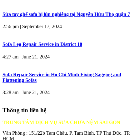
Sửa tay ghế sofa bị lún nghiêng tại Nguyễn Hữu Thọ quận 7
2:56 pm
|
September 17, 2024
Sofa Leg Repair Service in District 10
4:27 am
|
June 21, 2024
Sofa Repair Service in Ho Chi Minh Fixing Sagging and
Flattening Sofas
3:28 am
|
June 21, 2024
Thông tin liên hệ
TRUNG TÂM DỊCH VỤ SỬA CHỮA NỆM SÀI GÒN
Văn Phòng : 151/22b Tam Châu, P. Tam Bình, TP Thủ Đức, TP.
HCM