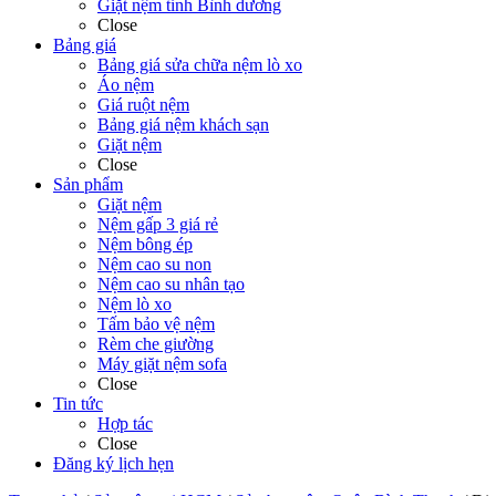
Giặt nệm tỉnh Bình dương
Close
Bảng giá
Bảng giá sửa chữa nệm lò xo
Áo nệm
Giá ruột nệm
Bảng giá nệm khách sạn
Giặt nệm
Close
Sản phẩm
Giặt nệm
Nệm gấp 3 giá rẻ
Nệm bông ép
Nệm cao su non
Nệm cao su nhân tạo
Nệm lò xo
Tấm bảo vệ nệm
Rèm che giường
Máy giặt nệm sofa
Close
Tin tức
Hợp tác
Close
Đăng ký lịch hẹn