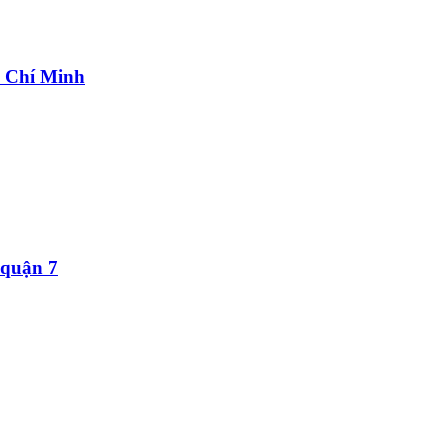
ồ Chí Minh
 quận 7