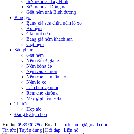
Sửa nệm tại Tây Ninh
Sửa nệm tại Đồng nai
Giặt nệm tỉnh Bình dương
Bảng giá
Bảng giá sửa chữa nệm lò xo
Áo nệm
Giá ruột nệm
Bảng giá nệm khách sạn
Giặt nệm
Sản phẩm
Giặt nệm
Nệm gấp 3 giá rẻ
Nệm bông ép
Nệm cao su non
Nệm cao su nhân tạo
Nệm lò xo
Tấm bảo vệ nệm
Rèm che giường
Máy giặt nệm sofa
Tin tức
Hợp tác
Đăng ký lịch hẹn
Hotline
0989761786
| Email :
suachuanem@gmail.com
Tin tức
|
Tuyển dụng
|
Hỏi đáp
|
Liên hệ