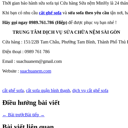
Thời gian bảo hành sửa sofa tại Cửa hàng Sửa nệm MinHy là 24 thá
Khi bạn có nhu cầu
cắt ghế sofa
và
sửa sofa theo yêu cầu
tận nơi, b
Hãy gọi ngay 0989.761.786 (Hiệp)
để được phục vụ bạn nhé !
TRUNG TÂM DỊCH VỤ SỬA CHỮA NỆM SÀI GÒN
Cửa hàng : 151/22B Tam Châu, Phường Tam Bình, Thành Phố Thủ 
Điện thoại : 0989 761 786
Email : suachuanem@gmail.com
Website :
suachuanem.com
cắt ghế sofa
,
cắt sofa quận bình thạnh
,
dịch vụ cắt ghế sofa
Điều hướng bài viết
←
Bài trước
Bài tiếp
→
Bài viết liên quan