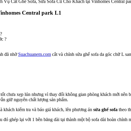
h Vụ Cắt Ghế Sofa, Sửa Sofa Cũ Cho Khách tại Vinhomes Central pa
Vinhomes Central park L1
 ?
ớc ?
ạnh đã nhờ
Suachuanem.com
cắt và chỉnh sửa ghế sofa da góc chữ L sa
 tốt chưa xẹp lún nhưng vì thay đổi không gian phòng khách mới nên b
 vẫn giữ nguyên chất lượng sản phẩm.
à khách kiểm tra và báo giá khách, lên phương án
sửa ghế sofa
theo t
 đó ghép lại với 1 bên băng dài tại thành một bộ sofa dài hoàn chỉn