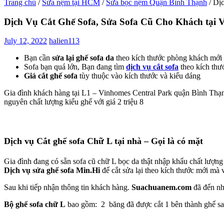
Trang chủ
/
Sửa nệm tại HCM
/
Sửa bọc nệm Quận Bình Thạnh
/
Dịc
Dịch Vụ Cắt Ghế Sofa, Sửa Sofa Cũ Cho Khách tại 
July 12, 2022
halien113
Bạn cần
sửa lại ghế sofa da
theo kích thước phòng khách mới
Sofa bạn quá lớn, Bạn đang tìm
dịch vụ cắt sofa
theo kích thư
Giá cắt ghế sofa
tùy thuộc vào kích thước và kiểu dáng
Gia đình khách hàng tại L1 – Vinhomes Central Park quận Bình Th
nguyên chất lượng kiểu ghế với giá 2 triệu 8
Dịch vụ Cắt ghế sofa Chữ L tại nhà – Gọi là có mặt
Gia đình đang có sẵn sofa cũ chữ L bọc da thật nhập khẩu chất lượng
Dịch vụ sửa ghế sofa Min.Hi
để cắt sửa lại theo kích thước mới mà
Sau khi tiếp nhận thông tin khách hàng.
Suachuanem.com
đã đến nh
Bộ ghế sofa chữ L
bao gồm: 2 băng đã được cắt 1 bên thành ghế sau