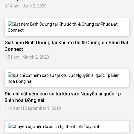
9:14 am
|
June 2, 2020
Giặt nệm Bình Dương tại Khu đô thị & Chung cư Phúc Đạt
Connect
1:51 pm
|
March 2, 2020
Địa chỉ cắt nệm cao su tại khu vực Nguyễn ái quốc Tp
Biên hòa Đồng nai
11:43 am
|
September 9, 2019