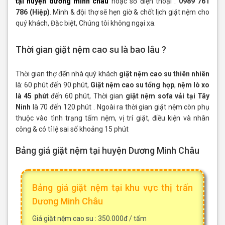
tại huyện dương minh châu
hoặc số điện thoại :
0989 761
786 (Hiệp)
. Mình & đội thợ sẽ hẹn giờ & chốt lịch giặt nệm cho
quý khách, Đặc biệt, Chúng tôi không ngại xa.
Thời gian giặt nệm cao su là bao lâu ?
Thời gian thợ đến nhà quý khách
giặt nệm cao su thiên nhiên
là: 60 phút đến 90 phút,
Giặt nệm cao su tổng hợp
,
nệm lò xo
là 45 phút
đến 60 phút, Thời gian
giặt nệm sofa vải tại Tây
Ninh
là 70 đến 120 phút . Ngoài ra thời gian giặt nệm còn phụ
thuộc vào tình trạng tấm nệm, vị trí giặt, điều kiện và nhân
công & có tỉ lệ sai số khoảng 15 phút
Bảng giá giặt nệm tại huyện Dương Minh Châu
Bảng giá giặt nệm tại khu vực thị trấn
Dương Minh Châu
Giá giặt nệm cao su : 350.000đ / tấm