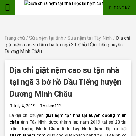
ĐĂNG KÝ
Trang chủ
/
Sửa nệm tại tỉnh
/
Sửa nệm tại Tây Ninh
/
Địa chỉ
giặt nệm cao su tận nhà tại ngã 3 bờ hồ Dầu Tiếng huyện
Dương Minh Châu
Địa chỉ giặt nệm cao su tận nhà
tại ngã 3 bờ hồ Dầu Tiếng huyện
Dương Minh Châu
July 4, 2019
halien113
Là địa chỉ chuyên
giặt nệm tận nhà tại huyện dương minh
châu
tỉnh Tây Ninh được thành lập năm 2019 tại
số 20 thị
trấn Dương Minh Châu tỉnh Tây Ninh
được lập ra bởi
suachuanem.com
giúp cho quý khách hàng tại Tây Ninh có