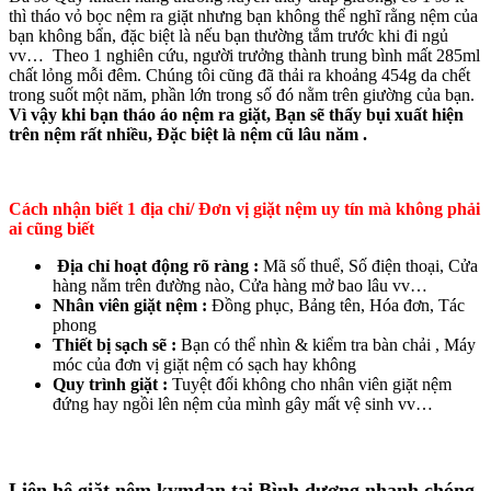
thì tháo vỏ bọc nệm ra giặt nhưng bạn không thể nghĩ rằng nệm của
bạn không bẩn, đặc biệt là nếu bạn thường tắm trước khi đi ngủ
vv… Theo 1 nghiên cứu, người trưởng thành trung bình mất 285ml
chất lỏng mỗi đêm. Chúng tôi cũng đã thải ra khoảng 454g da chết
trong suốt một năm, phần lớn trong số đó nằm trên giường của bạn.
Vì vậy khi bạn tháo áo nệm ra giặt, Bạn sẽ thấy bụi xuất hiện
trên nệm rất nhiều, Đặc biệt là nệm cũ lâu năm .
Cách nhận biết 1 địa chỉ/ Đơn vị giặt nệm uy tín mà không phải
ai cũng biết
Địa chỉ hoạt động rõ ràng :
Mã số thuể, Số điện thoại, Cửa
hàng nằm trên đường nào, Cửa hàng mở bao lâu vv…
Nhân viên giặt nệm :
Đồng phục, Bảng tên, Hóa đơn, Tác
phong
Thiết bị sạch sẽ :
Bạn có thể nhìn & kiểm tra bàn chải , Máy
móc của đơn vị giặt nệm có sạch hay không
Quy trình giặt :
Tuyệt đối không cho nhân viên giặt nệm
đứng hay ngồi lên nệm của mình gây mất vệ sinh vv…
Liên hệ giặt nệm kymdan tại Bình dương nhanh chóng