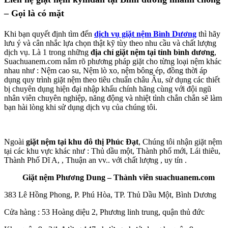
– Gọi là có mặt
Khi bạn quyết định tìm đến
dịch vụ giặt nệm Bình Dương
thì hãy
lưu ý và cân nhắc lựa chọn thật kỹ tùy theo nhu cầu và chất lượng
dịch vụ. Là 1 trong những
địa chỉ giặt nệm tại tỉnh bình dương
,
Suachuanem.com nắm rõ phương pháp giặt cho từng loại nệm khác
nhau như : Nệm cao su, Nệm lò xo, nệm bông ép, đồng thời áp
dụng quy trình giặt nệm theo tiêu chuẩn châu Âu, sử dụng các thiết
bị chuyên dụng hiện đại nhập khẩu chính hãng cùng với đội ngũ
nhân viên chuyên nghiệp, năng động và nhiệt tình chắn chắn sẽ làm
bạn hài lòng khi sử dụng dịch vụ của chúng tôi.
Ngoài
giặt nệm tại khu đô thị Phúc Đạt
, Chúng tôi nhận giặt nệm
tại các khu vực khác như : Thủ dầu một, Thành phố mới, Lái thiêu,
Thành Phố Dĩ A, , Thuận an vv.. với chất lượng , uy tín .
Giặt nệm Phương Dung – Thành viên suachuanem.com
383 Lê Hồng Phong, P. Phú Hòa, TP. Thủ Dầu Một, Bình Dương
Cửa hàng : 53 Hoàng diệu 2, Phương linh trung, quận thủ đức