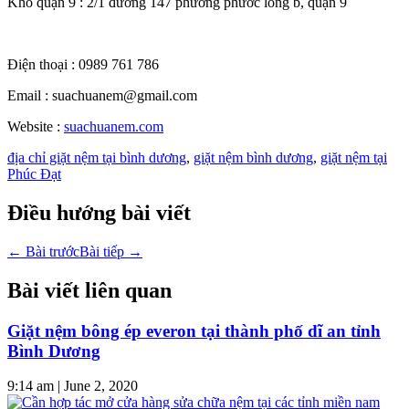
Kho quận 9 : 2/1 đường 147 phường phước long b, quận 9
Điện thoại : 0989 761 786
Email : suachuanem@gmail.com
Website :
suachuanem.com
địa chỉ giặt nệm tại bình dương
,
giặt nệm bình dương
,
giặt nệm tại
Phúc Đạt
Điều hướng bài viết
←
Bài trước
Bài tiếp
→
Bài viết liên quan
Giặt nệm bông ép everon tại thành phố dĩ an tỉnh
Bình Dương
9:14 am
|
June 2, 2020