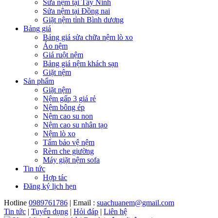
Sửa nệm tại Tây Ninh
Sửa nệm tại Đồng nai
Giặt nệm tỉnh Bình dương
Bảng giá
Bảng giá sửa chữa nệm lò xo
Áo nệm
Giá ruột nệm
Bảng giá nệm khách sạn
Giặt nệm
Sản phẩm
Giặt nệm
Nệm gấp 3 giá rẻ
Nệm bông ép
Nệm cao su non
Nệm cao su nhân tạo
Nệm lò xo
Tấm bảo vệ nệm
Rèm che giường
Máy giặt nệm sofa
Tin tức
Hợp tác
Đăng ký lịch hẹn
Hotline
0989761786
| Email :
suachuanem@gmail.com
Tin tức
|
Tuyển dụng
|
Hỏi đáp
|
Liên hệ