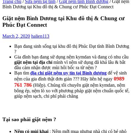
Trang chủ
/
Sửa nệm tại tỉnh
/
Giặt nệm tỉnh Bình dương
/
Giặt nệm
Bình Dương tại Khu đô thị & Chung cư Phúc Đạt Connect
Giặt nệm Bình Dương tại Khu đô thị & Chung cư
Phúc Đạt Connect
March 2, 2020
halien113
Bạn đang sinh sống tại khu đô thị Phúc Đạt tỉnh Bình Dương
?
Gia đình bạn đang sử dụng nệm kymdan và đang có nhu cầu
giặt nệm tại địa chỉ
mình vì nệm sử dụng đã khá lâu & bắt
đầu cảm nhận được mùi hôi bốc ra từ nệm ?
Bạn tìm
địa chỉ giặt nệm uy tín tại Bình dương
để vệ sinh
0989
nệm của gia đình thật đơn giản ??? Hãy liên hệ ngay
761 786
(Hiệp). Chúng tôi chuyên giặt nệm kymdan, nệm
bông ép, nệm lò xo với phương pháp giặt nệm chuẩn quốc tế,
giúp nệm sạch, chi phí phải chăng
Tại sao phải giặt nệm ?
Nệm có mùi khai
: Nệm mới mua nhưng nhà chị có bé nhỏ