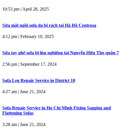
10:53 pm
|
April 28, 2025
Sửa mặt ngồi sofa da bị rách tại Hà Đô Centrosa
4:12 pm
|
February 10, 2025
Sửa tay ghế sofa bị lún nghiêng tại Nguyễn Hữu Thọ quận 7
2:56 pm
|
September 17, 2024
Sofa Leg Repair Service in District 10
4:27 am
|
June 21, 2024
Sofa Repair Service in Ho Chi Minh Fixing Sagging and
Flattening Sofas
3:28 am
|
June 21, 2024