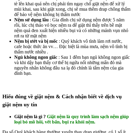
tè lên khai quá nên chị phải tìm ngay chổ giặt nệm để xử lý
mùi khai, sau khi giặt xong, chị sẽ mua thêm drap chông thấm
để bảo vệ nệm không bị thấm nước
Nệm sử dụng lâu
: Gia đình chị sử dụng nệm được 5 năm
rồi, lúc chị tháo vỏ bọc nệm ra để giặt thì thấy trên bề mặt
nệm quá đen xuất hiện nhiều bụi và có những mảnh vụn nhỏ
rơi ra từ mặt nệm
Nệm bị ướt và bị mốc
: Quý khách vô tình làm rơi nước,
cafe hoặc thức ăn vv… Đặc biệt là mùa mưa, nệm vô tình bị
thấm nước nhiều .
Ngủ không ngon giấc
: Sau 1 đêm bạn ngủ không ngon giấc
và khi dậy bạn thấy cơ thể bị ngứa nổi những mẩn đỏ mà
nguyên nhân không đâu xa lạ đó chính là tấm nệm của gia
đình bạn.
Hiểu đúng về giặt nệm & Cách nhận biết về dịch vụ
giặt nệm uy tín
Giặt nệm là gì ?
Giặt nệm là quy trình làm sạch nệm giúp
loại bỏ mồ hôi, vết bẩn, bụi ra khỏi nệm.
Đa số Quý khách hàng thường xuyên thay drap giường, có 1 số ít