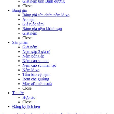
Giặt nệm tỉnh Bình dương
Close
Bảng giá
Bảng giá sửa chữa nệm lò xo
Áo nệm
Giá ruột nệm
Bảng giá nệm khách sạn
Giặt nệm
Close
Sản phẩm
Giặt nệm
Nệm gấp 3 giá rẻ
Nệm bông ép
Nệm cao su non
Nệm cao su nhân tạo
Nệm lò xo
Tấm bảo vệ nệm
Rèm che giường
Máy giặt nệm sofa
Close
Tin tức
Hợp tác
Close
Đăng ký lịch hẹn