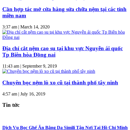
Cần hợp tác mở cửa hàng sửa chữa nệm tại các tỉnh
miền nam
3:37 am
|
March 14, 2020
Địa chỉ cắt nệm cao su tại khu vực Nguyễn ái quốc
Tp Biên hòa Đồng nai
11:43 am
|
September 9, 2019
Chuyên bọc nệm lò xo cũ tại thành phố tây ninh
4:57 am
|
July 16, 2019
Tin tức
Dịch Vụ Bọc Ghế Ăn Bằng Da Simili Tận Nơi Tại Hồ Chí Minh