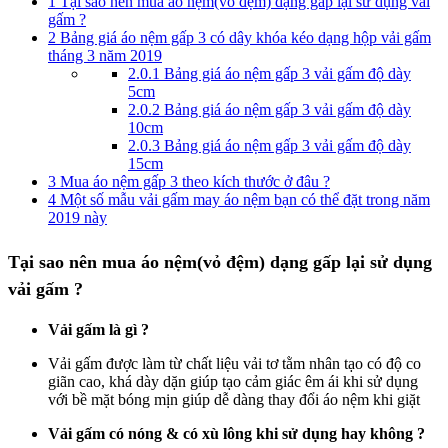
1
Tại sao nên mua áo nệm(vỏ đệm) dạng gấp lại sử dụng vải
gấm ?
2
Bảng giá áo nệm gấp 3 có dây khóa kéo dạng hộp vải gấm
tháng 3 năm 2019
2.0.1
Bảng giá áo nệm gấp 3 vải gấm độ dày
5cm
2.0.2
Bảng giá áo nệm gấp 3 vải gấm độ dày
10cm
2.0.3
Bảng giá áo nệm gấp 3 vải gấm độ dày
15cm
3
Mua áo nệm gấp 3 theo kích thước ở đâu ?
4
Một số mẫu vải gấm may áo nệm bạn có thể đặt trong năm
2019 này
Tại sao nên mua áo nệm(vỏ đệm) dạng gấp lại sử dụng
vải gấm ?
Vải gấm là gì ?
Vải gấm được làm từ chất liệu vải tơ tằm nhân tạo có độ co
giãn cao, khá dày dặn giúp tạo cảm giác êm ái khi sử dụng
với bề mặt bóng mịn giúp dễ dàng thay đổi áo nệm khi giặt
Vải gấm có nóng & có xù lông khi sử dụng hay không ?