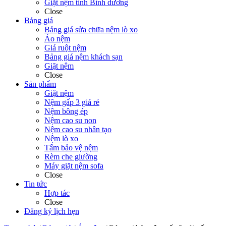
Giặt nệm tỉnh Bình dương
Close
Bảng giá
Bảng giá sửa chữa nệm lò xo
Áo nệm
Giá ruột nệm
Bảng giá nệm khách sạn
Giặt nệm
Close
Sản phẩm
Giặt nệm
Nệm gấp 3 giá rẻ
Nệm bông ép
Nệm cao su non
Nệm cao su nhân tạo
Nệm lò xo
Tấm bảo vệ nệm
Rèm che giường
Máy giặt nệm sofa
Close
Tin tức
Hợp tác
Close
Đăng ký lịch hẹn