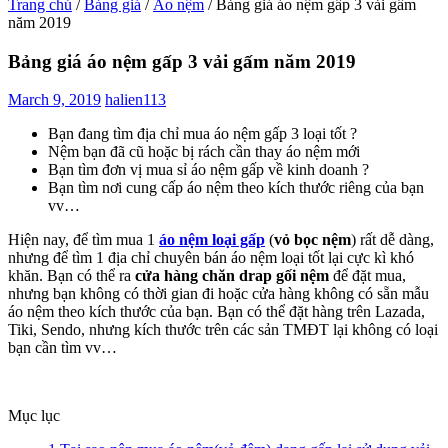
Trang chủ
/
Bảng giá
/
Áo nệm
/
Bảng giá áo nệm gấp 3 vải gấm
năm 2019
Bảng giá áo nệm gấp 3 vải gấm năm 2019
March 9, 2019
halien113
Bạn đang tìm địa chỉ mua áo nệm gấp 3 loại tốt ?
Nệm bạn đã cũ hoặc bị rách cần thay áo nệm mới
Bạn tìm đơn vị mua sỉ áo nệm gấp về kinh doanh ?
Bạn tìm nơi cung cấp áo nệm theo kích thước riêng của bạn
vv…
Hiện nay, để tìm mua 1
áo nệm loại gấp
(
vỏ bọc nệm
) rất dễ dàng,
nhưng để tìm 1 địa chỉ chuyên bán áo nệm loại tốt lại cực kì khó
khăn. Bạn có thể ra
cửa hàng chăn drap gối nệm
để đặt mua,
nhưng bạn không có thời gian đi hoặc cửa hàng không có sẵn mẫu
áo nệm theo kích thước của bạn. Bạn có thể đặt hàng trên Lazada,
Tiki, Sendo, nhưng kích thước trên các sản TMĐT lại không có loại
bạn cần tìm vv…
Mục lục