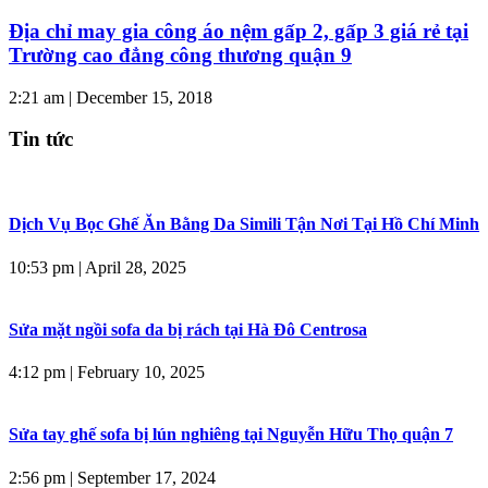
Địa chỉ may gia công áo nệm gấp 2, gấp 3 giá rẻ tại
Trường cao đẳng công thương quận 9
2:21 am
|
December 15, 2018
Tin tức
Dịch Vụ Bọc Ghế Ăn Bằng Da Simili Tận Nơi Tại Hồ Chí Minh
10:53 pm
|
April 28, 2025
Sửa mặt ngồi sofa da bị rách tại Hà Đô Centrosa
4:12 pm
|
February 10, 2025
Sửa tay ghế sofa bị lún nghiêng tại Nguyễn Hữu Thọ quận 7
2:56 pm
|
September 17, 2024