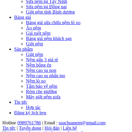
Sửa nệm tại Tây Ninh
Sửa nệm tại Đồng nai
Giặt nệm tỉnh Bình dương
Bảng giá
Bảng giá sửa chữa nệm lò xo
Áo nệm
Giá ruột nệm
Bảng giá nệm khách sạn
Giặt nệm
Sản phẩm
Giặt nệm
Nệm gấp 3 giá rẻ
Nệm bông ép
Nệm cao su non
Nệm cao su nhân tạo
Nệm lò xo
Tấm bảo vệ nệm
Rèm che giường
Máy giặt nệm sofa
Tin tức
Hợp tác
Đăng ký lịch hẹn
Hotline
0989761786
| Email :
suachuanem@gmail.com
Tin tức
|
Tuyển dụng
|
Hỏi đáp
|
Liên hệ