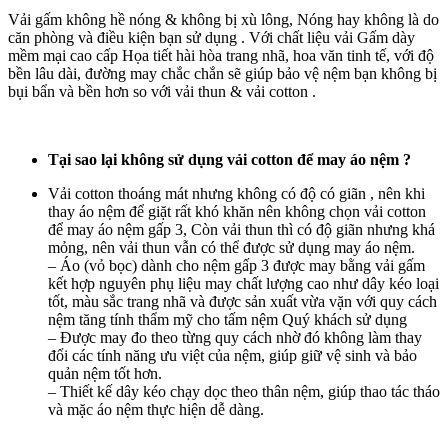
Vải gấm không hề nóng & không bị xù lông, Nóng hay không là do
căn phòng và điều kiện bạn sử dụng . Với chất liệu vải Gấm dày
mềm mại cao cấp Họa tiết hài hòa trang nhã, hoa văn tinh tế, với độ
bền lâu dài, đường may chắc chắn sẽ giúp bảo vệ nệm bạn không bị
bụi bẩn và bền hơn so với vải thun & vải cotton .
Tại sao lại không sử dụng vải cotton để may áo nệm ?
Vải cotton thoáng mát nhưng không có độ có giãn , nên khi
thay áo nệm để giặt rất khó khăn nên không chọn vải cotton
để may áo nệm gấp 3, Còn vải thun thì có độ giãn nhưng khá
mỏng, nên vải thun vẫn có thể được sử dụng may áo nệm.
– Áo (vỏ bọc) dành cho nệm gấp 3 được may bằng vải gấm
kết hợp nguyên phụ liệu may chất lượng cao như dây kéo loại
tốt, màu sắc trang nhã và được sản xuất vừa vặn với quy cách
nệm tăng tính thẩm mỹ cho tấm nệm Quý khách sử dụng
– Được may đo theo từng quy cách nhờ đó không làm thay
đổi các tính năng ưu việt của nệm, giúp giữ vệ sinh và bảo
quản nệm tốt hơn.
– Thiết kế dây kéo chạy dọc theo thân nệm, giúp thao tác tháo
và mặc áo nệm thực hiện dễ dàng.