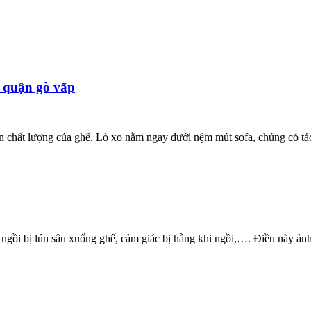
u quận gò vấp
ến chất lượng của ghế. Lò xo nằm ngay dưới nệm mút sofa, chúng có 
ư ngồi bị lún sâu xuống ghế, cảm giác bị hẫng khi ngồi,…. Điều này ả