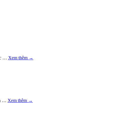
tác …
Xem thêm
→
nh …
Xem thêm
→