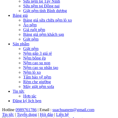
Sửa nệm tại Tây Ninh
Sửa nệm tại Đồng nai
Giặt nệm tỉnh Bình dương
Bảng giá
Bảng giá sửa chữa nệm lò xo
Áo nệm
Giá ruột nệm
Bảng giá nệm khách sạn
Giặt nệm
Sản phẩm
Giặt nệm
Nệm gấp 3 giá rẻ
Nệm bông ép
Nệm cao su non
Nệm cao su nhân tạo
Nệm lò xo
Tấm bảo vệ nệm
Rèm che giường
Máy giặt nệm sofa
Tin tức
Hợp tác
Đăng ký lịch hẹn
Hotline
0989761786
| Email :
suachuanem@gmail.com
Tin tức
|
Tuyển dụng
|
Hỏi đáp
|
Liên hệ