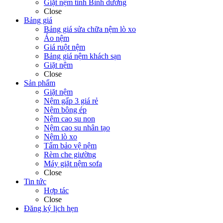
Giặt nệm tỉnh Bình dương
Close
Bảng giá
Bảng giá sửa chữa nệm lò xo
Áo nệm
Giá ruột nệm
Bảng giá nệm khách sạn
Giặt nệm
Close
Sản phẩm
Giặt nệm
Nệm gấp 3 giá rẻ
Nệm bông ép
Nệm cao su non
Nệm cao su nhân tạo
Nệm lò xo
Tấm bảo vệ nệm
Rèm che giường
Máy giặt nệm sofa
Close
Tin tức
Hợp tác
Close
Đăng ký lịch hẹn