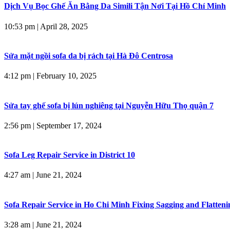
Dịch Vụ Bọc Ghế Ăn Bằng Da Simili Tận Nơi Tại Hồ Chí Minh
10:53 pm
|
April 28, 2025
Sửa mặt ngồi sofa da bị rách tại Hà Đô Centrosa
4:12 pm
|
February 10, 2025
Sửa tay ghế sofa bị lún nghiêng tại Nguyễn Hữu Thọ quận 7
2:56 pm
|
September 17, 2024
Sofa Leg Repair Service in District 10
4:27 am
|
June 21, 2024
Sofa Repair Service in Ho Chi Minh Fixing Sagging and Flatteni
3:28 am
|
June 21, 2024