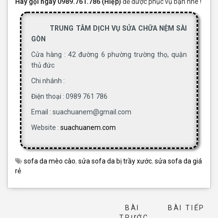
Hãy gọi ngay 0989.761.786 (Hiệp)
để được phục vụ bạn nhé !
TRUNG TÂM DỊCH VỤ SỬA CHỮA NỆM SÀI
GÒN
Cửa hàng : 42 đường 6 phường trường thọ, quận
thủ đức
Chi nhánh :
Điện thoại : 0989 761 786
Email : suachuanem@gmail.com
Website :
suachuanem.com
sofa da mèo cào
,
sửa sofa da bị trầy xước
,
sửa sofa da giá
rẻ
BÀI
BÀI TIẾP
→
TRƯỚC