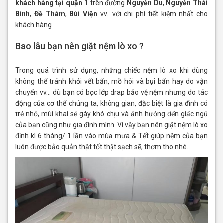
khách hàng tại quận 1
trên đường
Nguyễn Du
,
Nguyễn Thái
Bình
,
Đề Thám
,
Bùi Viện
vv.. với chi phí tiết kiệm nhất cho
khách hàng .
Bao lâu bạn nên giặt nệm lò xo ?
Trong quá trình sử dụng, những chiếc nệm lò xo khi dùng
không thể tránh khỏi vết bẩn, mồ hôi và bụi bẩn hay do vận
chuyển vv… dù bạn có bọc lớp drap bảo vệ nệm nhưng do tác
động của cơ thể chúng ta, không gian, đặc biệt là gia đình có
trẻ nhỏ, mùi khai sẽ gây khó chịu và ảnh hưởng đến giấc ngủ
của bạn cũng như gia đình mình. Vì vậy bạn nên giặt nệm lò xo
định kì 6 tháng/ 1 lần vào mùa mưa & Tết giúp nệm của bạn
luôn được bảo quản thật tốt thật sạch sẽ, thơm tho nhé.