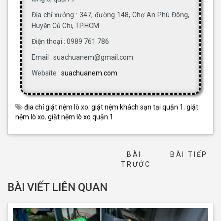
Địa chỉ xưởng : 347, đường 148, Chợ An Phú Đông,
Huyện Củ Chi, TP.HCM
Điện thoại : 0989 761 786
Email : suachuanem@gmail.com
Website :
suachuanem.com
địa chỉ giặt nệm lò xo
,
giặt nệm khách sạn tại quận 1
,
giặt
nệm lò xo
,
giặt nệm lò xo quận 1
BÀI
BÀI TIẾP
→
TRƯỚC
BÀI VIẾT LIÊN QUAN