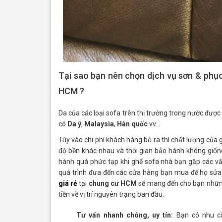
Tại sao bạn nên chọn dịch vụ sơn & phục 
HCM ?
Da của các loại sofa trên thị trường trong nước được
có
Da ý
,
Malaysia
,
Hàn quốc
vv…
Tùy vào chi phí khách hàng bỏ ra thì chất lượng của 
độ bền khác nhau và thời gian bảo hành không giống
hành quá phức tạp khi ghế sofa nhà bạn gặp các vấ
quá trình đưa đến các cửa hàng bạn mua để họ sửa
giá rẻ
tại
chung cư HCM
sẽ mang đến cho bạn những g
tiền về vị trí nguyên trạng ban đầu.
Tư vấn nhanh chóng, uy tín:
Bạn có nhu cầ