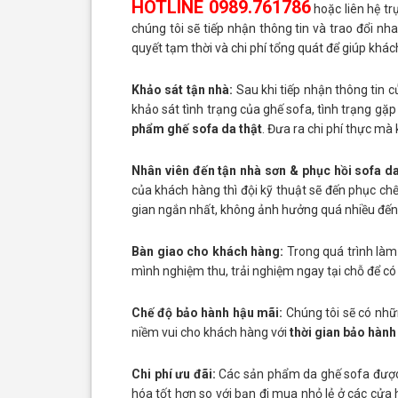
HOTLINE 0989.761786
hoặc liên hệ tr
chúng tôi sẽ tiếp nhận thông tin và trao đổi n
quyết tạm thời và chi phí tổng quát để giúp khác
Khảo sát tận nhà:
Sau khi tiếp nhận thông tin c
khảo sát tình trạng của ghế sofa, tình trạng gặp 
phẩm ghế sofa da thật
. Đưa ra chi phí thực mà
Nhân viên đến tận nhà sơn & phục hồi sofa da
của khách hàng thì đội kỹ thuật sẽ đến phục ch
gian ngắn nhất, không ảnh hưởng quá nhiều đến đ
Bàn giao cho khách hàng:
Trong quá trình làm
mình nghiệm thu, trải nghiệm ngay tại chỗ để có
Chế độ bảo hành hậu mãi:
Chúng tôi sẽ có nh
niềm vui cho khách hàng với
thời gian bảo hành
Chi phí ưu đãi:
Các sản phẩm da ghế sofa được 
hóa tốt hơn so với bạn đi mua nhỏ lẻ ở các cửa