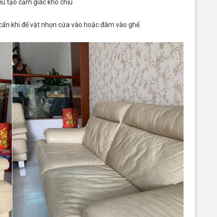
ều tạo cảm giác khó chịu
 cẩn khi để vật nhọn cứa vào hoặc đâm vào ghế.