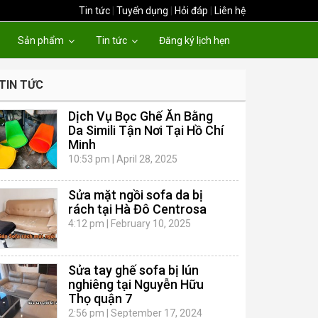
Tin tức
|
Tuyển dụng
|
Hỏi đáp
|
Liên hệ
Sản phẩm
Tin tức
Đăng ký lịch hẹn
TIN TỨC
Dịch Vụ Bọc Ghế Ăn Bằng
Da Simili Tận Nơi Tại Hồ Chí
Minh
10:53 pm
|
April 28, 2025
Sửa mặt ngồi sofa da bị
rách tại Hà Đô Centrosa
4:12 pm
|
February 10, 2025
Sửa tay ghế sofa bị lún
nghiêng tại Nguyễn Hữu
Thọ quận 7
2:56 pm
|
September 17, 2024