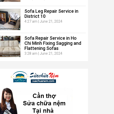
Sofa Leg Repair Service in
District 10
4:27 am
|
June 21, 2024
Sofa Repair Service in Ho
Chi Minh Fixing Sagging and
Flattening Sofas
3:28 am
|
June 21, 2024