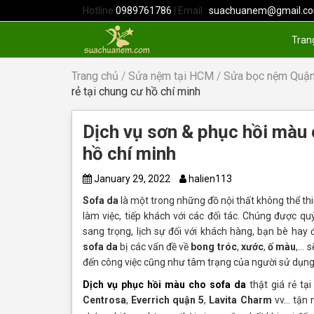
Hotline
0989761786
| Email :
suachuanem@gmail.c
Tran
Trang chủ
/
Sửa nệm tại HCM
/
Sửa bọc nệm Quận
rẻ tại chung cư hồ chí minh
Dịch vụ sơn & phục hồi màu 
hồ chí minh
January 29, 2022
halien113
Sofa da
là một trong những đồ nội thất không thể thi
làm việc, tiếp khách với các đối tác. Chúng được q
sang trọng, lịch sự đối với khách hàng, bạn bè hay 
sofa da
bị các vấn đề về
bong tróc
,
xước
,
ố màu
,… 
đến công việc cũng như tâm trạng của người sử dụng
Dịch vụ phục hồi màu cho sofa da
thật giá rẻ tạ
Centrosa
,
Everrich quận 5
,
Lavita Charm
vv… tận n