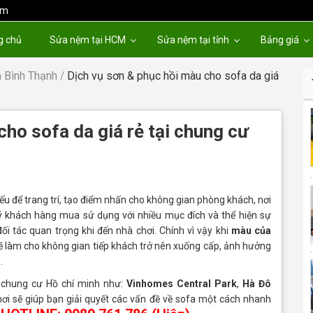
om
g chủ
Sửa nệm tại HCM
Sửa nệm tại tỉnh
Bảng giá
 Bình Thạnh
/
Dịch vụ sơn & phục hồi màu cho sofa da giá
cho sofa da giá rẻ tại chung cư
ếu để trang trí, tạo điểm nhấn cho không gian phòng khách, nơi
uý khách hàng mua sử dụng với nhiều mục đích và thể hiện sự
đối tác quan trọng khi đến nhà chơi. Chính vì vậy khi
màu của
sẽ làm cho không gian tiếp khách trở nên xuống cấp, ảnh hưởng
.
i chung cư Hồ chí minh như:
Vinhomes Central Park
,
Hà Đô
ơi sẽ giúp bạn giải quyết các vấn đề về sofa một cách nhanh