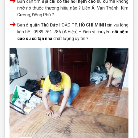
Bạn cần tìm
địa chỉ có thể nối nệm cao su cũ
mà không
nhớ nó thuộc thương hiệu nào ? Liên Á, Vạn Thành, Kim
Cương, Đồng Phú ?
Bạn ở
quận Thủ Đức
HOẶC
TP. HỒ CHÍ MINH
xin vui lòng
liên hệ : 0989 761 786 (A.Hiệp) – Đơn vị chuyên
nối nệm
cao su cũ tận nhà
chất lượng uy tín ?