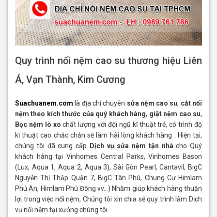
Quy trình nối nệm cao su thương hiệu Liên
Á, Vạn Thành, Kim Cương
Suachuanem.com
là địa chỉ chuyên
sửa nệm cao su
,
cắt nối
nệm theo kích thước của quý khách hàng
,
giặt nệm cao su
,
Bọc nệm lò xo
chất lượng với đội ngũ kĩ thuật trẻ, có trình độ
kĩ thuật cao chắc chắn sẽ làm hài lòng khách hàng . Hiện tại,
chúng tôi đã cung cấp
Dịch vụ sửa nệm tận nhà
cho Quý
khách hàng tại Vinhomes Central Parks, Vinhomes Bason
(Lux, Aqua 1, Aqua 2, Aqua 3), Sài Gòn Pearl, Cantavil, BigC
Nguyễn Thị Thập Quận 7, BigC Tân Phú, Chung Cư Himlam
Phú An, Himlam Phú Đông vv…) Nhằm giúp khách hàng thuận
lợi trong việc nối nệm, Chúng tôi xin chia sẽ quy trình làm Dịch
vụ nối nệm tại xưởng chúng tôi.