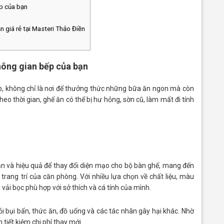
p của bạn
giá rẻ tại Masteri Thảo Điền
hông gian bếp của bạn
p, không chỉ là nơi để thưởng thức những bữa ăn ngon mà còn
eo thời gian, ghế ăn có thể bị hư hỏng, sờn cũ, làm mất đi tính
ản và hiệu quả để thay đổi diện mạo cho bộ bàn ghế, mang đến
trang trí của căn phòng. Với nhiều lựa chọn về chất liệu, màu
 vải bọc phù hợp với sở thích và cá tính của mình.
i bụi bẩn, thức ăn, đồ uống và các tác nhân gây hại khác. Nhờ
 tiết kiệm chi phí thay mới.