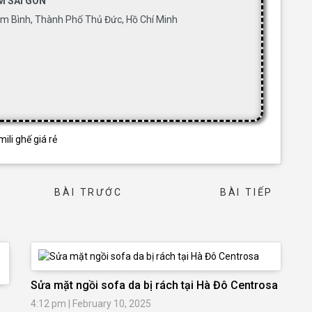
M SÀI GÒN
m Bình, Thành Phố Thủ Đức, Hồ Chí Minh
mili ghế giá rẻ
BÀI TRƯỚC
BÀI TIẾP
→
Sửa mặt ngồi sofa da bị rách tại Hà Đô Centrosa
4:12 pm
|
February 10, 2025