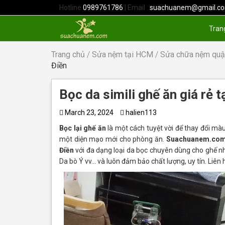
Hotline
0989761786
| Email :
suachuanem@gmail.c
Tran
Trang chủ
/
Sửa nệm tại HCM
/
Sửa chữa nệm quậ
Điền
Bọc da simili ghế ăn giá rẻ 
March 23, 2024
halien113
Bọc lại ghế ăn
là một cách tuyệt vời để thay đổi mà
một diện mạo mới cho phòng ăn.
Suachuanem.co
Điền
với đa dạng loại da bọc chuyên dùng cho ghế như
Da bò Ý vv… và luôn đảm bảo chất lượng, uy tín. Liên 