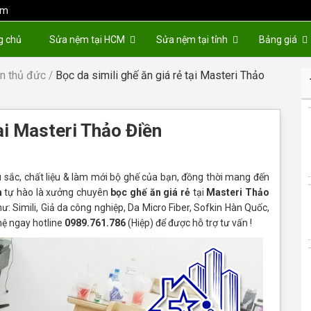
om
g chủ
Sửa nệm tại HCM
Sửa nệm tại tỉnh
Bảng giá
n thủ đức
/
Bọc da simili ghế ăn giá rẻ tại Masteri Thảo
tại Masteri Thảo Điền
u sắc, chất liệu & làm mới bộ ghế của bạn, đồng thời mang đến
m
tự hào là xưởng chuyên
bọc ghế ăn giá rẻ
tại
Masteri Thảo
: Simili, Giả da công nghiệp, Da Micro Fiber, Sofkin Hàn Quốc,
hệ ngay hotline
0989.761.786
(Hiệp) để được hỗ trợ tư vấn !