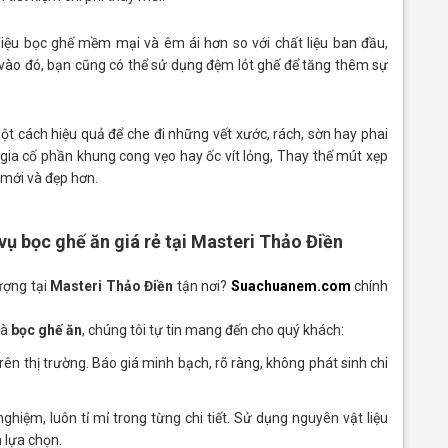
liệu bọc ghế mềm mại và êm ái hơn so với chất liệu ban đầu,
 vào đó, bạn cũng có thể sử dụng đệm lót ghế để tăng thêm sự
t cách hiệu quả để che đi những vết xước, rách, sờn hay phai
ia cố phần khung cong vẹo hay ốc vít lỏng, Thay thế mút xẹp
 mới và đẹp hơn.
 bọc ghế ăn giá rẻ tại Masteri Thảo Điền
lượng tại
Masteri Thảo Điền
tận nơi?
Suachuanem.com
chính
và
bọc ghế ăn
, chúng tôi tự tin mang đến cho quý khách:
rên thị trường. Báo giá minh bạch, rõ ràng, không phát sinh chi
ghiệm, luôn tỉ mỉ trong từng chi tiết. Sử dụng nguyên vật liệu
 lựa chọn.