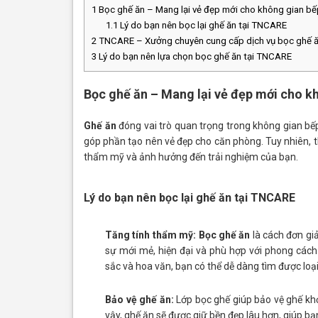
1
Bọc ghế ăn – Mang lại vẻ đẹp mới cho không gian bế
1.1
Lý do bạn nên bọc lại ghế ăn tại TNCARE
2
TNCARE – Xưởng chuyên cung cấp dịch vụ bọc ghế ăn 
3
Lý do bạn nên lựa chọn bọc ghế ăn tại TNCARE
Bọc ghế ăn – Mang lại vẻ đẹp mới cho k
Ghế ăn
đóng vai trò quan trọng trong không gian bế
góp phần tạo nên vẻ đẹp cho căn phòng. Tuy nhiên, th
thẩm mỹ và ảnh hưởng đến trải nghiệm của bạn.
Lý do bạn nên bọc lại ghế ăn tại TNCARE
Tăng tính thẩm mỹ:
Bọc ghế ăn
là cách đơn gi
sự mới mẻ, hiện đại và phù hợp với phong cách 
sắc và hoa văn, bạn có thể dễ dàng tìm được loại
Bảo vệ ghế ăn:
Lớp bọc ghế giúp bảo vệ ghế khỏ
vậy, ghế ăn sẽ được giữ bền đẹp lâu hơn, giúp bạn