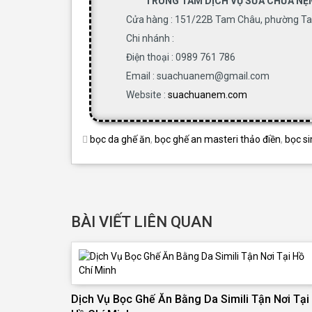
TRUNG TÂM DỊCH VỤ SỬA CHỮA NỆ
Cửa hàng : 151/22B Tam Châu, phường Ta
Chi nhánh :
Điện thoại : 0989 761 786
Email : suachuanem@gmail.com
Website :
suachuanem.com
bọc da ghế ăn
,
bọc ghế an masteri thảo điền
,
bọc si
BÀI VIẾT LIÊN QUAN
Dịch Vụ Bọc Ghế Ăn Bằng Da Simili Tận Nơi Tại