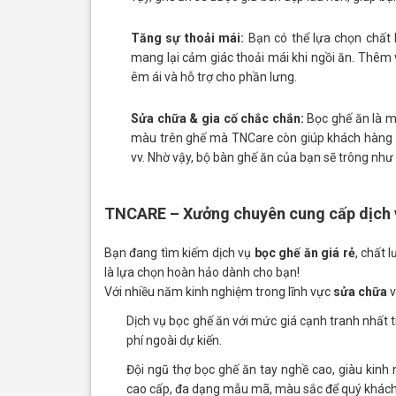
Tăng sự thoải mái:
Bạn có thể lựa chọn chất 
mang lại cảm giác thoải mái khi ngồi ăn. Thêm
êm ái và hỗ trợ cho phần lưng.
Sửa chữa & gia cố chắc chắn:
Bọc ghế ăn là mộ
màu trên ghế mà TNCare còn giúp khách hàng g
vv. Nhờ vậy, bộ bàn ghế ăn của bạn sẽ trông như
TNCARE – Xưởng chuyên cung cấp dịch vụ
Bạn đang tìm kiếm dịch vụ
bọc ghế ăn giá rẻ
, chất 
là lựa chọn hoàn hảo dành cho bạn!
Với nhiều năm kinh nghiệm trong lĩnh vực
sửa chữa
Dịch vụ bọc ghế ăn với mức giá cạnh tranh nhất t
phí ngoài dự kiến.
Đội ngũ thợ bọc ghế ăn tay nghề cao, giàu kinh n
cao cấp, đa dạng mẫu mã, màu sắc để quý khách