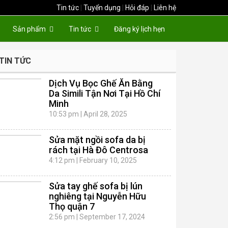
Tin tức
|
Tuyển dụng
|
Hỏi đáp
|
Liên hệ
Sản phẩm
Tin tức
Đăng ký lịch hẹn
TIN TỨC
Dịch Vụ Bọc Ghế Ăn Bằng
Da Simili Tận Nơi Tại Hồ Chí
Minh
10:53 pm
|
April 28, 2025
Sửa mặt ngồi sofa da bị
rách tại Hà Đô Centrosa
4:12 pm
|
February 10, 2025
Sửa tay ghế sofa bị lún
nghiêng tại Nguyễn Hữu
Thọ quận 7
2:56 pm
|
September 17, 2024