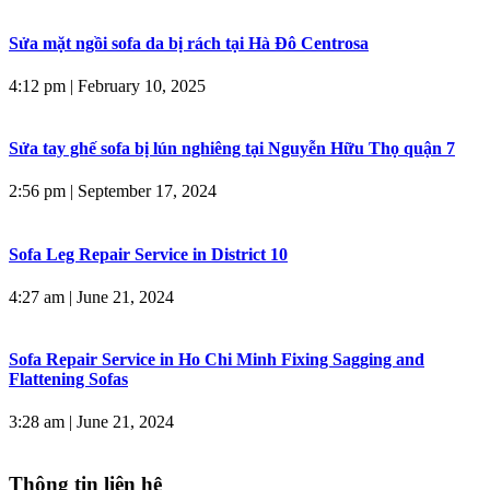
Sửa mặt ngồi sofa da bị rách tại Hà Đô Centrosa
4:12 pm
|
February 10, 2025
Sửa tay ghế sofa bị lún nghiêng tại Nguyễn Hữu Thọ quận 7
2:56 pm
|
September 17, 2024
Sofa Leg Repair Service in District 10
4:27 am
|
June 21, 2024
Sofa Repair Service in Ho Chi Minh Fixing Sagging and
Flattening Sofas
3:28 am
|
June 21, 2024
Thông tin liên hệ