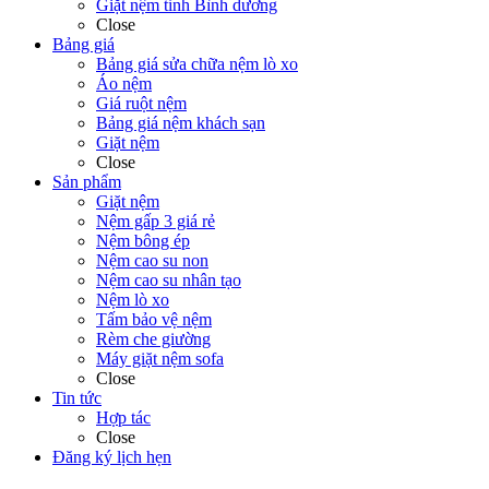
Giặt nệm tỉnh Bình dương
Close
Bảng giá
Bảng giá sửa chữa nệm lò xo
Áo nệm
Giá ruột nệm
Bảng giá nệm khách sạn
Giặt nệm
Close
Sản phẩm
Giặt nệm
Nệm gấp 3 giá rẻ
Nệm bông ép
Nệm cao su non
Nệm cao su nhân tạo
Nệm lò xo
Tấm bảo vệ nệm
Rèm che giường
Máy giặt nệm sofa
Close
Tin tức
Hợp tác
Close
Đăng ký lịch hẹn