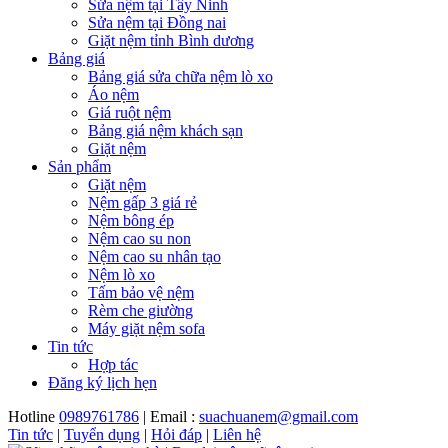
Sửa nệm tại Tây Ninh
Sửa nệm tại Đồng nai
Giặt nệm tỉnh Bình dương
Bảng giá
Bảng giá sửa chữa nệm lò xo
Áo nệm
Giá ruột nệm
Bảng giá nệm khách sạn
Giặt nệm
Sản phẩm
Giặt nệm
Nệm gấp 3 giá rẻ
Nệm bông ép
Nệm cao su non
Nệm cao su nhân tạo
Nệm lò xo
Tấm bảo vệ nệm
Rèm che giường
Máy giặt nệm sofa
Tin tức
Hợp tác
Đăng ký lịch hẹn
Hotline
0989761786
| Email :
suachuanem@gmail.com
Tin tức
|
Tuyển dụng
|
Hỏi đáp
|
Liên hệ