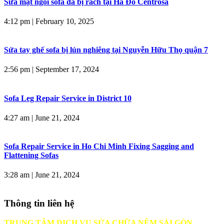
Sửa mặt ngồi sofa da bị rách tại Hà Đô Centrosa
4:12 pm
|
February 10, 2025
Sửa tay ghế sofa bị lún nghiêng tại Nguyễn Hữu Thọ quận 7
2:56 pm
|
September 17, 2024
Sofa Leg Repair Service in District 10
4:27 am
|
June 21, 2024
Sofa Repair Service in Ho Chi Minh Fixing Sagging and
Flattening Sofas
3:28 am
|
June 21, 2024
Thông tin liên hệ
TRUNG TÂM DỊCH VỤ SỬA CHỮA NỆM SÀI GÒN