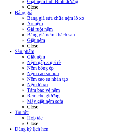
Giặt nệm tỉnh Bình dương
Close
Bảng giá
Bảng giá sửa chữa nệm lò xo
Áo nệm
Giá ruột nệm
Bảng giá nệm khách sạn
Giặt nệm
Close
Sản phẩm
Giặt nệm
Nệm gấp 3 giá rẻ
Nệm bông ép
Nệm cao su non
Nệm cao su nhân tạo
Nệm lò xo
Tấm bảo vệ nệm
Rèm che giường
Máy giặt nệm sofa
Close
Tin tức
Hợp tác
Close
Đăng ký lịch hẹn