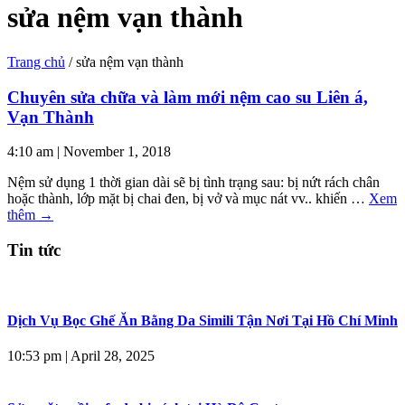
sửa nệm vạn thành
Trang chủ
/
sửa nệm vạn thành
Chuyên sửa chữa và làm mới nệm cao su Liên á,
Vạn Thành
4:10 am
|
November 1, 2018
Nệm sử dụng 1 thời gian dài sẽ bị tình trạng sau: bị nứt rách chân
hoặc thành, lớp mặt bị chai đen, bị vở và mục nát vv.. khiến …
Xem
thêm
→
Tin tức
Dịch Vụ Bọc Ghế Ăn Bằng Da Simili Tận Nơi Tại Hồ Chí Minh
10:53 pm
|
April 28, 2025