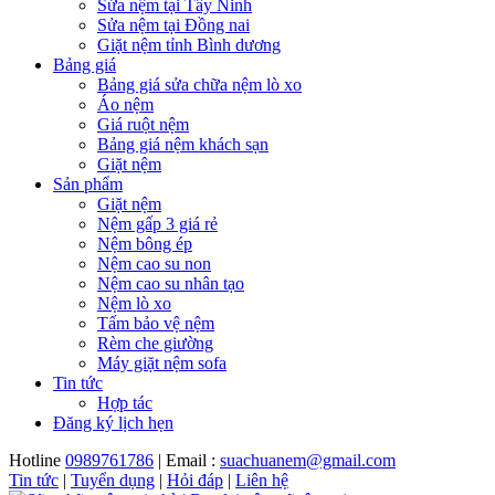
Sửa nệm tại Tây Ninh
Sửa nệm tại Đồng nai
Giặt nệm tỉnh Bình dương
Bảng giá
Bảng giá sửa chữa nệm lò xo
Áo nệm
Giá ruột nệm
Bảng giá nệm khách sạn
Giặt nệm
Sản phẩm
Giặt nệm
Nệm gấp 3 giá rẻ
Nệm bông ép
Nệm cao su non
Nệm cao su nhân tạo
Nệm lò xo
Tấm bảo vệ nệm
Rèm che giường
Máy giặt nệm sofa
Tin tức
Hợp tác
Đăng ký lịch hẹn
Hotline
0989761786
| Email :
suachuanem@gmail.com
Tin tức
|
Tuyển dụng
|
Hỏi đáp
|
Liên hệ