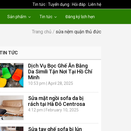
Tin tức
|
Tuyển dụng
|
Hỏi đáp
|
Liên hệ
Sản phẩm
Tin tức
Đăng ký lịch hẹn
Trang chủ
/
sửa nệm quận thủ đức
TIN TỨC
Dịch Vụ Bọc Ghế Ăn Bằng
Da Simili Tận Nơi Tại Hồ Chí
Minh
10:53 pm
|
April 28, 2025
Sửa mặt ngồi sofa da bị
rách tại Hà Đô Centrosa
4:12 pm
|
February 10, 2025
Sửa tay ghế sofa bị lún