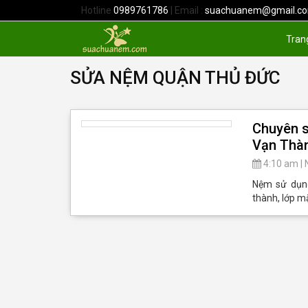
Hotline
0989761786
| Email :
suachuanem@gmail.c
Tran
SỬA NỆM QUẬN THỦ ĐỨC
Chuyên s
Vạn Thà
4:10 am
|
Nệm sử dụng 
thành, lớp mặ