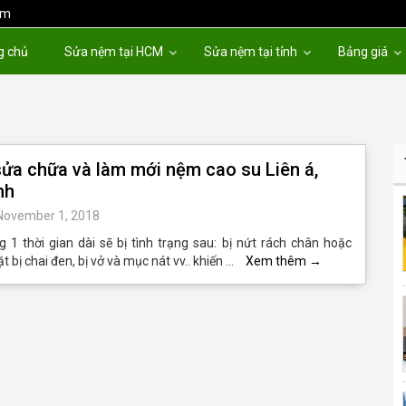
om
g chủ
Sửa nệm tại HCM
Sửa nệm tại tỉnh
Bảng giá
ửa chữa và làm mới nệm cao su Liên á,
nh
November 1, 2018
1 thời gian dài sẽ bị tình trạng sau: bị nứt rách chân hoặc
t bị chai đen, bị vở và mục nát vv.. khiến …
Xem thêm
→