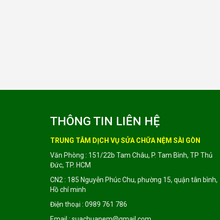
THÔNG TIN LIÊN HỆ
TRUNG TÂM DỊCH VỤ SỬA CHỮA NỆM SÀI GÒN
Văn Phòng : 151/22b Tam Châu, P. Tam Bình, TP Thủ
Đức, TP. HCM
CN2 : 185 Nguyễn Phúc Chu, phường 15, quận tân bình,
Hồ chí minh
Điện thoại : 0989 761 786
Email : suachuanem@gmail.com