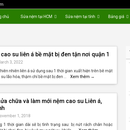
om
g chủ
Sửa nệm tại HCM
Sửa nệm tại tỉnh
Bảng giá
cao su liên á bề mặt bị đen tận nơi quận 1
arch 3, 2022
hiên nhiên liên á sử dụng sau 1 thời gian xuất hiện trên bê mặt
o su lão hóa, thậm chí bề mặt bị đen …
Xem thêm
→
ửa chữa và làm mới nệm cao su Liên á,
nh
ovember 1, 2018
1 thời gian dài sẽ bị tình trạng sau: bị nứt rách chân hoặc