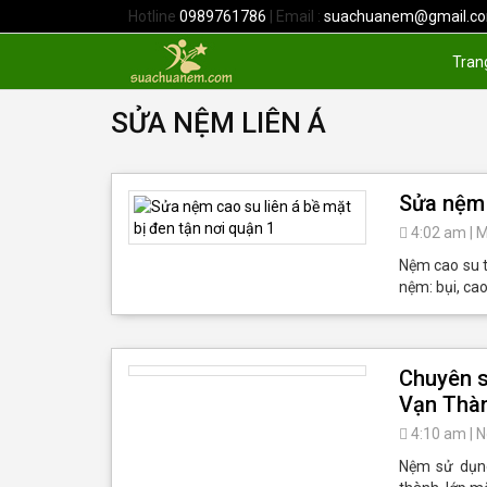
Hotline
0989761786
| Email :
suachuanem@gmail.c
Tran
SỬA NỆM LIÊN Á
Sửa nệm 
4:02 am
|
M
Nệm cao su t
nệm: bụi, ca
Chuyên s
Vạn Thà
4:10 am
|
N
Nệm sử dụng 