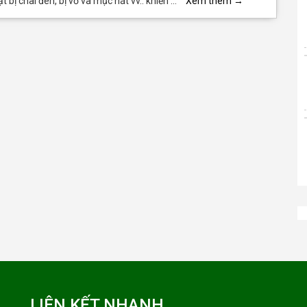
t bị chai đen, bị vở và mục nát vv.. khiến …
Xem thêm
→
LIÊN KẾT NHANH