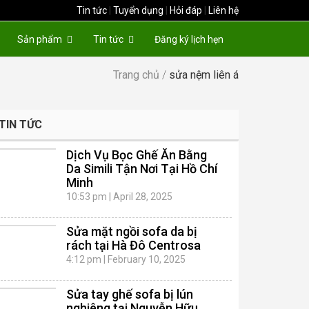
Tin tức
|
Tuyển dụng
|
Hỏi đáp
|
Liên hệ
Sản phẩm
Tin tức
Đăng ký lịch hẹn
Trang chủ
/
sửa nệm liên á
TIN TỨC
Dịch Vụ Bọc Ghế Ăn Bằng
Da Simili Tận Nơi Tại Hồ Chí
Minh
10:53 pm
|
April 28, 2025
Sửa mặt ngồi sofa da bị
rách tại Hà Đô Centrosa
4:12 pm
|
February 10, 2025
Sửa tay ghế sofa bị lún
nghiêng tại Nguyễn Hữu