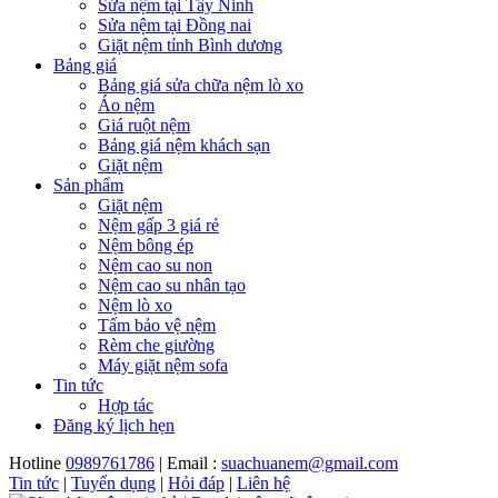
Sửa nệm tại Tây Ninh
Sửa nệm tại Đồng nai
Giặt nệm tỉnh Bình dương
Bảng giá
Bảng giá sửa chữa nệm lò xo
Áo nệm
Giá ruột nệm
Bảng giá nệm khách sạn
Giặt nệm
Sản phẩm
Giặt nệm
Nệm gấp 3 giá rẻ
Nệm bông ép
Nệm cao su non
Nệm cao su nhân tạo
Nệm lò xo
Tấm bảo vệ nệm
Rèm che giường
Máy giặt nệm sofa
Tin tức
Hợp tác
Đăng ký lịch hẹn
Hotline
0989761786
| Email :
suachuanem@gmail.com
Tin tức
|
Tuyển dụng
|
Hỏi đáp
|
Liên hệ