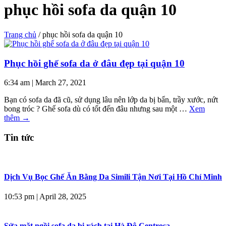
phục hồi sofa da quận 10
Trang chủ
/
phục hồi sofa da quận 10
Phục hồi ghế sofa da ở đâu đẹp tại quận 10
6:34 am
|
March 27, 2021
Bạn có sofa da đã cũ, sử dụng lâu nên lớp da bị bẩn, trầy xước, nứt
bong tróc ? Ghế sofa dù có tốt đến đâu nhưng sau một …
Xem
thêm
→
Tin tức
Dịch Vụ Bọc Ghế Ăn Bằng Da Simili Tận Nơi Tại Hồ Chí Minh
10:53 pm
|
April 28, 2025
Sửa mặt ngồi sofa da bị rách tại Hà Đô Centrosa