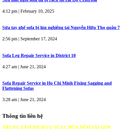
4:12 pm
|
February 10, 2025
Sửa tay ghế sofa bị lún nghiêng tại Nguyễn Hữu Thọ quận 7
2:56 pm
|
September 17, 2024
Sofa Leg Repair Service in District 10
4:27 am
|
June 21, 2024
Sofa Repair Service in Ho Chi Minh Fixing Sagging and
Flattening Sofas
3:28 am
|
June 21, 2024
Thông tin liên hệ
TRUNG TÂM DỊCH VỤ SỬA CHỮA NỆM SÀI GÒN