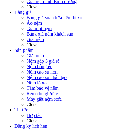
Giặt nệm tỉnh Bình dương
Close
Bảng giá
Bảng giá sửa chữa nệm lò xo
Áo nệm
Giá ruột nệm
Bảng giá nệm khách sạn
Giặt nệm
Close
Sản phẩm
Giặt nệm
Nệm gấp 3 giá rẻ
Nệm bông ép
Nệm cao su non
Nệm cao su nhân tạo
Nệm lò xo
Tấm bảo vệ nệm
Rèm che giường
Máy giặt nệm sofa
Close
Tin tức
Hợp tác
Close
Đăng ký lịch hẹn