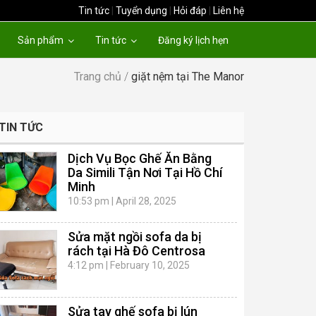
Tin tức
|
Tuyển dụng
|
Hỏi đáp
|
Liên hệ
Sản phẩm
Tin tức
Đăng ký lịch hẹn
Trang chủ
/
giặt nệm tại The Manor
TIN TỨC
Dịch Vụ Bọc Ghế Ăn Bằng
Da Simili Tận Nơi Tại Hồ Chí
Minh
10:53 pm
|
April 28, 2025
Sửa mặt ngồi sofa da bị
rách tại Hà Đô Centrosa
4:12 pm
|
February 10, 2025
Sửa tay ghế sofa bị lún