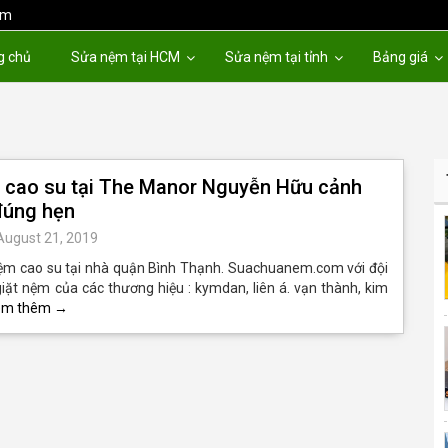
om
g chủ
Sửa nệm tại HCM
Sửa nệm tại tỉnh
Bảng giá
 cao su tại The Manor Nguyễn Hữu cảnh
 đúng hẹn
August 21, 2019
nệm cao su tại nhà quận Bình Thạnh. Suachuanem.com với đội
iặt nệm của các thương hiệu : kymdan, liên á. vạn thành, kim
em thêm
→