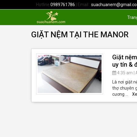
Hotline
0989761786
| Email :
suachuanem@gmail.c
Tran
GIẶT NỆM TẠI THE MANOR
Giặt nệm
uy tín &
4:35 am
|
Là nơi giặt 
thợ chuyên g
cương …
X