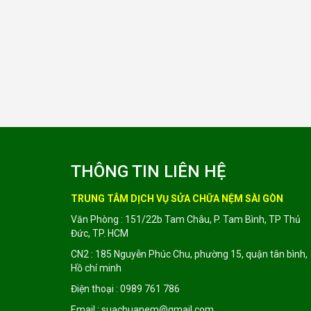
THÔNG TIN LIÊN HỆ
TRUNG TÂM DỊCH VỤ SỬA CHỮA NỆM SÀI GÒN
Văn Phòng : 151/22b Tam Châu, P. Tam Bình, TP Thủ
Đức, TP. HCM
CN2 : 185 Nguyễn Phúc Chu, phường 15, quận tân bình,
Hồ chí minh
Điện thoại : 0989 761 786
Email : suachuanem@gmail.com