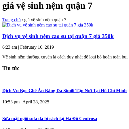
giá vệ sinh nệm quận 7
Trang chủ
/
giá vệ sinh nệm quận 7
Dịch vụ vệ sinh nệm cao su tại quận 7 giá 350k
6:23 am
|
February 16, 2019
Vệ sinh nệm thường xuyên là cách duy nhất để loại bỏ hoàn toàn bụi 
Tin tức
Dịch Vụ Bọc Ghế Ăn Bằng Da Simili Tận Nơi Tại Hồ Chí Minh
10:53 pm
|
April 28, 2025
Sửa mặt ngồi sofa da bị rách tại Hà Đô Centrosa