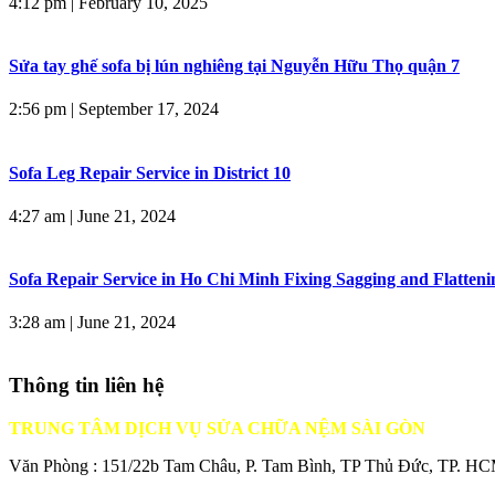
4:12 pm
|
February 10, 2025
Sửa tay ghế sofa bị lún nghiêng tại Nguyễn Hữu Thọ quận 7
2:56 pm
|
September 17, 2024
Sofa Leg Repair Service in District 10
4:27 am
|
June 21, 2024
Sofa Repair Service in Ho Chi Minh Fixing Sagging and Flatteni
3:28 am
|
June 21, 2024
Thông tin liên hệ
TRUNG TÂM DỊCH VỤ SỬA CHỮA NỆM SÀI GÒN
Văn Phòng : 151/22b Tam Châu, P. Tam Bình, TP Thủ Đức, TP. H