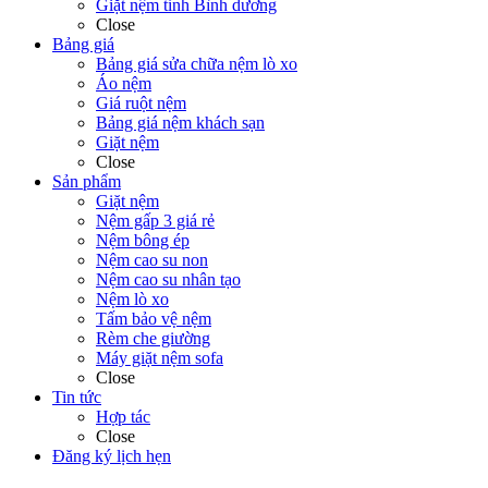
Giặt nệm tỉnh Bình dương
Close
Bảng giá
Bảng giá sửa chữa nệm lò xo
Áo nệm
Giá ruột nệm
Bảng giá nệm khách sạn
Giặt nệm
Close
Sản phẩm
Giặt nệm
Nệm gấp 3 giá rẻ
Nệm bông ép
Nệm cao su non
Nệm cao su nhân tạo
Nệm lò xo
Tấm bảo vệ nệm
Rèm che giường
Máy giặt nệm sofa
Close
Tin tức
Hợp tác
Close
Đăng ký lịch hẹn