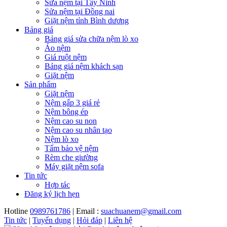
Sửa nệm tại Tây Ninh
Sửa nệm tại Đồng nai
Giặt nệm tỉnh Bình dương
Bảng giá
Bảng giá sửa chữa nệm lò xo
Áo nệm
Giá ruột nệm
Bảng giá nệm khách sạn
Giặt nệm
Sản phẩm
Giặt nệm
Nệm gấp 3 giá rẻ
Nệm bông ép
Nệm cao su non
Nệm cao su nhân tạo
Nệm lò xo
Tấm bảo vệ nệm
Rèm che giường
Máy giặt nệm sofa
Tin tức
Hợp tác
Đăng ký lịch hẹn
Hotline
0989761786
| Email :
suachuanem@gmail.com
Tin tức
|
Tuyển dụng
|
Hỏi đáp
|
Liên hệ