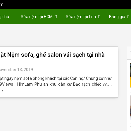
om
g chủ
Sửa nệm tại HCM
Sửa nệm tại tỉnh
Bảng giá
iặt Nệm sofa, ghế salon vải sạch tại nhà
ovember 13, 2019
t ngay nệm sofa phòng khách tại các Căn hộ/ Chung cư như :
, 9Views , HimLam Phú an khu dân cư Bắc rạch chiếc vv… …
→