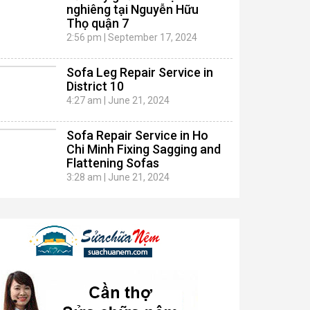
nghiêng tại Nguyễn Hữu
Thọ quận 7
2:56 pm
|
September 17, 2024
Sofa Leg Repair Service in
District 10
4:27 am
|
June 21, 2024
Sofa Repair Service in Ho
Chi Minh Fixing Sagging and
Flattening Sofas
3:28 am
|
June 21, 2024