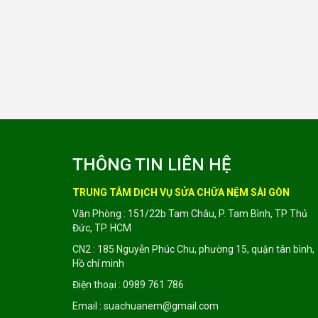
THÔNG TIN LIÊN HỆ
TRUNG TÂM DỊCH VỤ SỬA CHỮA NỆM SÀI GÒN
Văn Phòng : 151/22b Tam Châu, P. Tam Bình, TP Thủ
Đức, TP. HCM
CN2 : 185 Nguyễn Phúc Chu, phường 15, quận tân bình,
Hồ chí minh
Điện thoại : 0989 761 786
Email : suachuanem@gmail.com