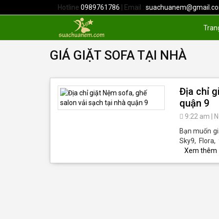
Hotline
0989761786
| Email :
suachuanem@gmail.c
Tran
GIÁ GIẶT SOFA TẠI NHÀ
Địa chỉ g
quận 9
9:22 am
|
N
Bạn muốn giặ
Sky9, Flora
Xem thêm