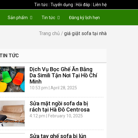
Tin tức
|
Tuyển dụng
|
Hỏi đáp
|
Liên hệ
Sản phẩm
Tin tức
Đăng ký lịch hẹn
Trang chủ
/
giá giặt sofa tại nhà
TIN TỨC
Dịch Vụ Bọc Ghế Ăn Bằng
Da Simili Tận Nơi Tại Hồ Chí
Minh
10:53 pm
|
April 28, 2025
Sửa mặt ngồi sofa da bị
rách tại Hà Đô Centrosa
4:12 pm
|
February 10, 2025
Sửa tay ghế sofa bị lún