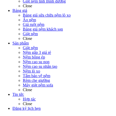
Giặt nệm tỉnh Bình dương
Close
Bảng giá
Bảng giá sửa chữa nệm lò xo
Áo nệm
Giá ruột nệm
Bảng giá nệm khách sạn
Giặt nệm
Close
Sản phẩm
Giặt nệm
Nệm gấp 3 giá rẻ
Nệm bông ép
Nệm cao su non
Nệm cao su nhân tạo
Nệm lò xo
Tấm bảo vệ nệm
Rèm che giường
Máy giặt nệm sofa
Close
Tin tức
Hợp tác
Close
Đăng ký lịch hẹn