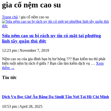
gia cố nệm cao su
Trang chủ
/
gia cố nệm cao su
Sửa nệm cao su bị rách uy tín có mặt tại phường
linh tây quận thủ đức
12:23 pm
|
November 7, 2019
Nệm cao su của gia đình bạn bị hư hỏng ??? Bạn kiểm tra thì phát
hiện ruột nệm bị rách ở giữa ? Bạn cần tìm kiếm dịch vụ …
Xem
thêm
→
Tin tức
Dịch Vụ Bọc Ghế Ăn Bằng Da Simili Tận Nơi Tại Hồ Chí Minh
10:53 pm
|
April 28, 2025