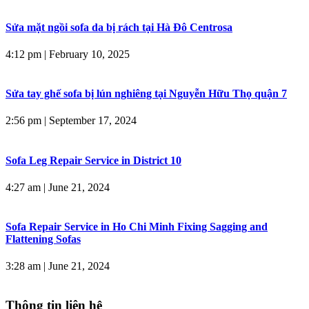
Sửa mặt ngồi sofa da bị rách tại Hà Đô Centrosa
4:12 pm
|
February 10, 2025
Sửa tay ghế sofa bị lún nghiêng tại Nguyễn Hữu Thọ quận 7
2:56 pm
|
September 17, 2024
Sofa Leg Repair Service in District 10
4:27 am
|
June 21, 2024
Sofa Repair Service in Ho Chi Minh Fixing Sagging and
Flattening Sofas
3:28 am
|
June 21, 2024
Thông tin liên hệ