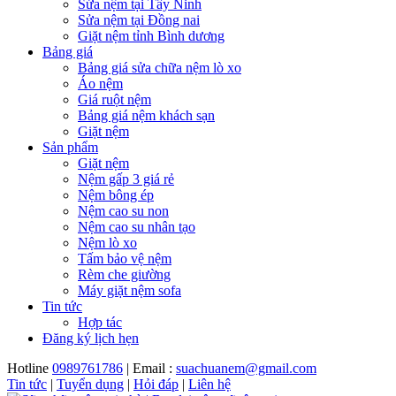
Sửa nệm tại Tây Ninh
Sửa nệm tại Đồng nai
Giặt nệm tỉnh Bình dương
Bảng giá
Bảng giá sửa chữa nệm lò xo
Áo nệm
Giá ruột nệm
Bảng giá nệm khách sạn
Giặt nệm
Sản phẩm
Giặt nệm
Nệm gấp 3 giá rẻ
Nệm bông ép
Nệm cao su non
Nệm cao su nhân tạo
Nệm lò xo
Tấm bảo vệ nệm
Rèm che giường
Máy giặt nệm sofa
Tin tức
Hợp tác
Đăng ký lịch hẹn
Hotline
0989761786
| Email :
suachuanem@gmail.com
Tin tức
|
Tuyển dụng
|
Hỏi đáp
|
Liên hệ