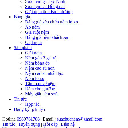
Sửa nệm tại Tây Ninh
Sửa nệm tại Đồng nai
Giặt nệm tỉnh Bình dương
Bảng giá
Bảng giá sửa chữa nệm lò xo
Áo nệm
Giá ruột nệm
Bảng giá nệm khách sạn
Giặt nệm
Sản phẩm
Giặt nệm
Nệm gấp 3 giá rẻ
Nệm bông ép
Nệm cao su non
Nệm cao su nhân tạo
Nệm lò xo
Tấm bảo vệ nệm
Rèm che giường
Máy giặt nệm sofa
Tin tức
Hợp tác
Đăng ký lịch hẹn
Hotline
0989761786
| Email :
suachuanem@gmail.com
Tin tức
|
Tuyển dụng
|
Hỏi đáp
|
Liên hệ