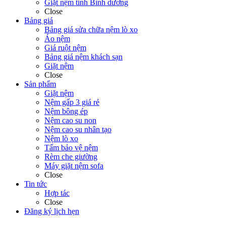
Giặt nệm tỉnh Bình dương
Close
Bảng giá
Bảng giá sửa chữa nệm lò xo
Áo nệm
Giá ruột nệm
Bảng giá nệm khách sạn
Giặt nệm
Close
Sản phẩm
Giặt nệm
Nệm gấp 3 giá rẻ
Nệm bông ép
Nệm cao su non
Nệm cao su nhân tạo
Nệm lò xo
Tấm bảo vệ nệm
Rèm che giường
Máy giặt nệm sofa
Close
Tin tức
Hợp tác
Close
Đăng ký lịch hẹn