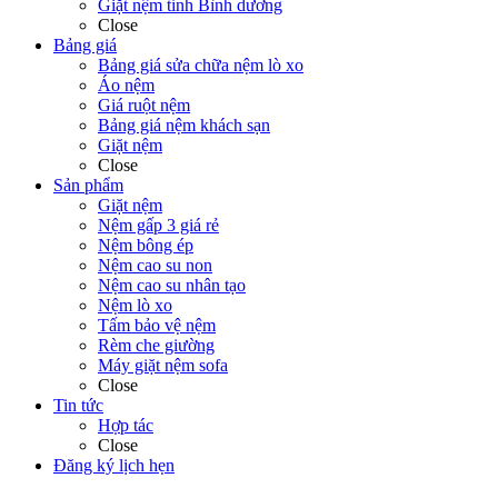
Giặt nệm tỉnh Bình dương
Close
Bảng giá
Bảng giá sửa chữa nệm lò xo
Áo nệm
Giá ruột nệm
Bảng giá nệm khách sạn
Giặt nệm
Close
Sản phẩm
Giặt nệm
Nệm gấp 3 giá rẻ
Nệm bông ép
Nệm cao su non
Nệm cao su nhân tạo
Nệm lò xo
Tấm bảo vệ nệm
Rèm che giường
Máy giặt nệm sofa
Close
Tin tức
Hợp tác
Close
Đăng ký lịch hẹn