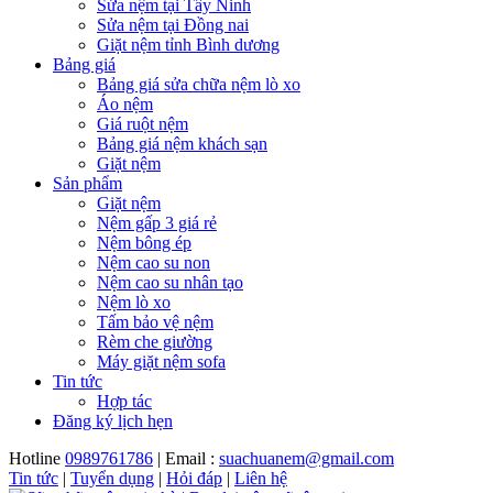
Sửa nệm tại Tây Ninh
Sửa nệm tại Đồng nai
Giặt nệm tỉnh Bình dương
Bảng giá
Bảng giá sửa chữa nệm lò xo
Áo nệm
Giá ruột nệm
Bảng giá nệm khách sạn
Giặt nệm
Sản phẩm
Giặt nệm
Nệm gấp 3 giá rẻ
Nệm bông ép
Nệm cao su non
Nệm cao su nhân tạo
Nệm lò xo
Tấm bảo vệ nệm
Rèm che giường
Máy giặt nệm sofa
Tin tức
Hợp tác
Đăng ký lịch hẹn
Hotline
0989761786
| Email :
suachuanem@gmail.com
Tin tức
|
Tuyển dụng
|
Hỏi đáp
|
Liên hệ