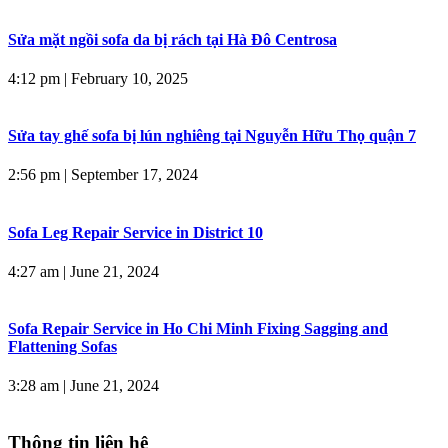
Sửa mặt ngồi sofa da bị rách tại Hà Đô Centrosa
4:12 pm
|
February 10, 2025
Sửa tay ghế sofa bị lún nghiêng tại Nguyễn Hữu Thọ quận 7
2:56 pm
|
September 17, 2024
Sofa Leg Repair Service in District 10
4:27 am
|
June 21, 2024
Sofa Repair Service in Ho Chi Minh Fixing Sagging and
Flattening Sofas
3:28 am
|
June 21, 2024
Thông tin liên hệ