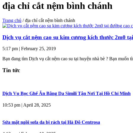
địa chỉ cắt nệm bình chánh
Trang chủ
/
địa chỉ cắt nệm bình chánh
Dịch vụ cắt nệm cao su kim cương kích thước 2m0 t
5:17 pm
|
February 25, 2019
Bạn đang tìm Dịch vụ cắt nệm cao su tại huyện nhà bè ? Bạn muốn t
Tin tức
Dịch Vụ Bọc Ghế Ăn Bằng Da Simili Tận Nơi Tại Hồ Chí Minh
10:53 pm
|
April 28, 2025
Sửa mặt ngồi sofa da bị rách tại Hà Đô Centrosa