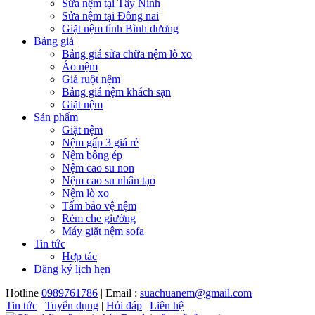
Sửa nệm tại Tây Ninh
Sửa nệm tại Đồng nai
Giặt nệm tỉnh Bình dương
Bảng giá
Bảng giá sửa chữa nệm lò xo
Áo nệm
Giá ruột nệm
Bảng giá nệm khách sạn
Giặt nệm
Sản phẩm
Giặt nệm
Nệm gấp 3 giá rẻ
Nệm bông ép
Nệm cao su non
Nệm cao su nhân tạo
Nệm lò xo
Tấm bảo vệ nệm
Rèm che giường
Máy giặt nệm sofa
Tin tức
Hợp tác
Đăng ký lịch hẹn
Hotline
0989761786
| Email :
suachuanem@gmail.com
Tin tức
|
Tuyển dụng
|
Hỏi đáp
|
Liên hệ