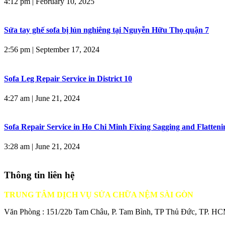
4:12 pm
|
February 10, 2025
Sửa tay ghế sofa bị lún nghiêng tại Nguyễn Hữu Thọ quận 7
2:56 pm
|
September 17, 2024
Sofa Leg Repair Service in District 10
4:27 am
|
June 21, 2024
Sofa Repair Service in Ho Chi Minh Fixing Sagging and Flatteni
3:28 am
|
June 21, 2024
Thông tin liên hệ
TRUNG TÂM DỊCH VỤ SỬA CHỮA NỆM SÀI GÒN
Văn Phòng : 151/22b Tam Châu, P. Tam Bình, TP Thủ Đức, TP. H