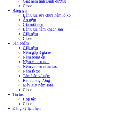
Giặt nệm tỉnh Bình dương
Close
Bảng giá
Bảng giá sửa chữa nệm lò xo
Áo nệm
Giá ruột nệm
Bảng giá nệm khách sạn
Giặt nệm
Close
Sản phẩm
Giặt nệm
Nệm gấp 3 giá rẻ
Nệm bông ép
Nệm cao su non
Nệm cao su nhân tạo
Nệm lò xo
Tấm bảo vệ nệm
Rèm che giường
Máy giặt nệm sofa
Close
Tin tức
Hợp tác
Close
Đăng ký lịch hẹn