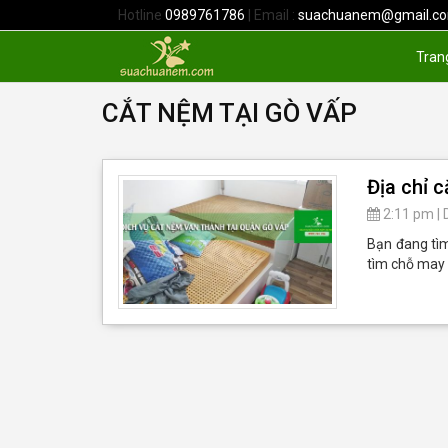
Hotline
0989761786
| Email :
suachuanem@gmail.c
Tran
CẮT NỆM TẠI GÒ VẤP
Địa chỉ 
2:11 pm
|
Bạn đang tìm
tìm chỗ may 