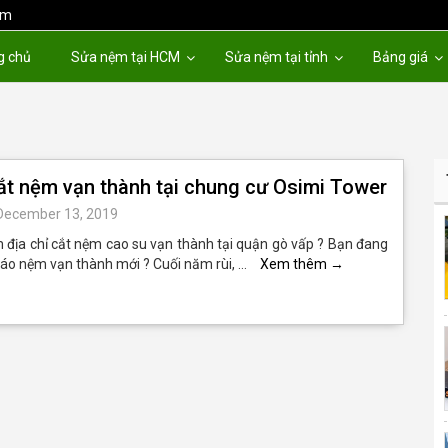
om
g chủ
Sửa nệm tại HCM
Sửa nệm tại tỉnh
Bảng giá
cắt nệm vạn thành tại chung cư Osimi Tower
December 13, 2019
 địa chỉ cắt nệm cao su vạn thành tại quận gò vấp ? Bạn đang
áo nệm vạn thành mới ? Cuối năm rùi, …
Xem thêm
→