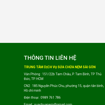
THÔNG TIN LIÊN HỆ
TRUNG TÂM DỊCH VỤ SỬA CHỮA NỆM SÀI GÒN
Văn Phòng : 151/22b Tam Châu, P. Tam Bình, TP Thủ
Đức, TP. HCM
CN2 : 185 Nguyễn Phúc Chu, phường 15, quận tân bình,
Hồ chí minh
Điện thoại : 0989 761 786
Email : suachuanem@gmail.com