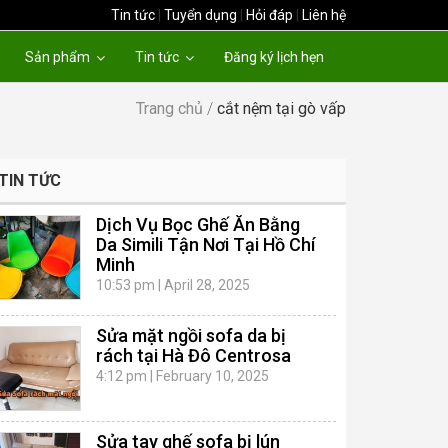
Tin tức
|
Tuyển dụng
|
Hỏi đáp
|
Liên hệ
Sản phẩm
Tin tức
Đăng ký lịch hẹn
Trang chủ
/
cắt nệm tại gò vấp
TIN TỨC
Dịch Vụ Bọc Ghế Ăn Bằng
Da Simili Tận Nơi Tại Hồ Chí
Minh
10:53 pm
|
April 28, 2025
Sửa mặt ngồi sofa da bị
rách tại Hà Đô Centrosa
4:12 pm
|
February 10, 2025
Sửa tay ghế sofa bị lún