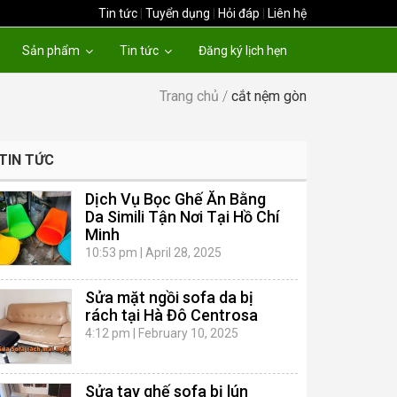
Tin tức
|
Tuyển dụng
|
Hỏi đáp
|
Liên hệ
Sản phẩm
Tin tức
Đăng ký lịch hẹn
Trang chủ
/
cắt nệm gòn
TIN TỨC
Dịch Vụ Bọc Ghế Ăn Bằng
Da Simili Tận Nơi Tại Hồ Chí
Minh
10:53 pm
|
April 28, 2025
Sửa mặt ngồi sofa da bị
rách tại Hà Đô Centrosa
4:12 pm
|
February 10, 2025
Sửa tay ghế sofa bị lún