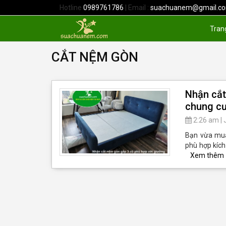
Hotline
0989761786
| Email :
suachuanem@gmail.c
Tran
CẮT NỆM GÒN
Nhận cắt
chung c
2:26 am
|
Bạn vừa mua
phù hợp kích
Xem thêm