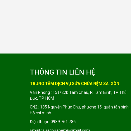
THÔNG TIN LIÊN HỆ
TRUNG TÂM DỊCH VỤ SỬA CHỮA NỆM SÀI GÒN
Văn Phòng : 151/22b Tam Châu, P. Tam Bình, TP Thủ
Đức, TP. HCM
CN2 : 185 Nguyễn Phúc Chu, phường 15, quận tân bình,
Hồ chí minh
Điện thoại : 0989 761 786
Email : suachuanem@gmail.com