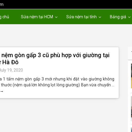
om
g chủ
Sửa nệm tại HCM
Sửa nệm tại tỉnh
Bảng giá
 nệm gòn gấp 3 cũ phù hợp với giường tại
ư Hà Đô
July 19, 2020
 1 tấm nệm gòn gấp 3 mới nhưng khi đặt vào giường không
 thước (nệm quá lớn không lọt lòng giường) Bạn vừa chuyển …
→