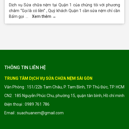
Dịch vụ Sửa chữa nệm tại Quận 1 của chúng tôi với phương
châm “Gọi là có liền” , Quý khách Quận 1 cần sửa nệm chỉ cần
Bấm gọi …
Xem thêm
→
THÔNG TIN LIÊN HỆ
TRUNG TÂM DỊCH VỤ SỬA CHỮA NỆM SÀI GÒN
Văn Phòng : 151/22b Tam Châu, P. Tam Bình, TP Thủ Đức, TP. HCM
CN2 : 185 Nguyễn Phúc Chu, phường 15, quận tân bình, Hồ chí minh
Điện thoại : 0989 761 786
Email : suachuanem@gmail.com