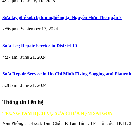
4:12 pm
|
February 10, 2025
Sửa tay ghế sofa bị lún nghiêng tại Nguyễn Hữu Thọ quận 7
2:56 pm
|
September 17, 2024
Sofa Leg Repair Service in District 10
4:27 am
|
June 21, 2024
Sofa Repair Service in Ho Chi Minh Fixing Sagging and Flatteni
3:28 am
|
June 21, 2024
Thông tin liên hệ
TRUNG TÂM DỊCH VỤ SỬA CHỮA NỆM SÀI GÒN
Văn Phòng : 151/22b Tam Châu, P. Tam Bình, TP Thủ Đức, TP. H