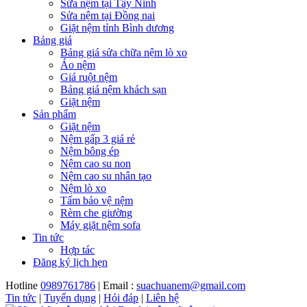
Sửa nệm tại Tây Ninh
Sửa nệm tại Đồng nai
Giặt nệm tỉnh Bình dương
Bảng giá
Bảng giá sửa chữa nệm lò xo
Áo nệm
Giá ruột nệm
Bảng giá nệm khách sạn
Giặt nệm
Sản phẩm
Giặt nệm
Nệm gấp 3 giá rẻ
Nệm bông ép
Nệm cao su non
Nệm cao su nhân tạo
Nệm lò xo
Tấm bảo vệ nệm
Rèm che giường
Máy giặt nệm sofa
Tin tức
Hợp tác
Đăng ký lịch hẹn
Hotline
0989761786
| Email :
suachuanem@gmail.com
Tin tức
|
Tuyển dụng
|
Hỏi đáp
|
Liên hệ