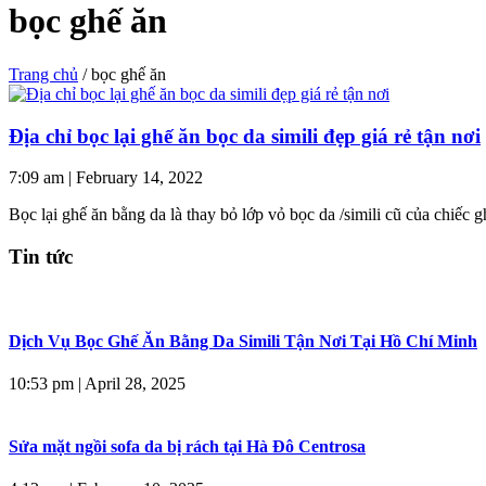
bọc ghế ăn
Trang chủ
/
bọc ghế ăn
Địa chỉ bọc lại ghế ăn bọc da simili đẹp giá rẻ tận nơi
7:09 am
|
February 14, 2022
Bọc lại ghế ăn bằng da là thay bỏ lớp vỏ bọc da /simili cũ của chiế
Tin tức
Dịch Vụ Bọc Ghế Ăn Bằng Da Simili Tận Nơi Tại Hồ Chí Minh
10:53 pm
|
April 28, 2025
Sửa mặt ngồi sofa da bị rách tại Hà Đô Centrosa