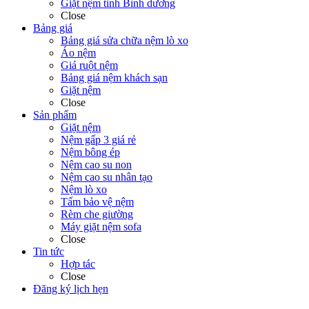
Giặt nệm tỉnh Bình dương
Close
Bảng giá
Bảng giá sửa chữa nệm lò xo
Áo nệm
Giá ruột nệm
Bảng giá nệm khách sạn
Giặt nệm
Close
Sản phẩm
Giặt nệm
Nệm gấp 3 giá rẻ
Nệm bông ép
Nệm cao su non
Nệm cao su nhân tạo
Nệm lò xo
Tấm bảo vệ nệm
Rèm che giường
Máy giặt nệm sofa
Close
Tin tức
Hợp tác
Close
Đăng ký lịch hẹn