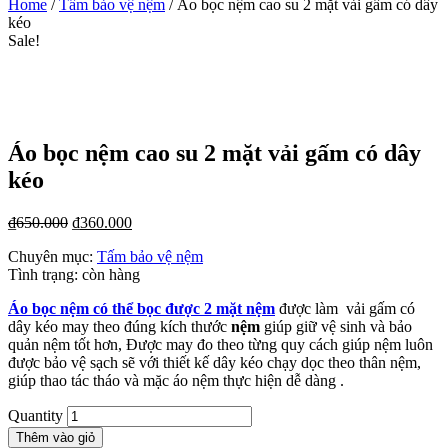
Home
/
Tấm bảo vệ nệm
/ Áo bọc nệm cao su 2 mặt vải gấm có dây
kéo
Sale!
Áo bọc nệm cao su 2 mặt vải gấm có dây
kéo
₫
650.000
₫
360.000
Chuyên mục:
Tấm bảo vệ nệm
Tình trạng:
còn hàng
Áo bọc nệm có thể bọc được 2 mặt nệm
được làm vải gấm có
dây kéo may theo đúng kích thước
nệm
giúp giữ vệ sinh và bảo
quản nệm tốt hơn, Được may đo theo từng quy cách giúp nệm luôn
được bảo vệ sạch sẽ với thiết kế dây kéo chạy dọc theo thân nệm,
giúp thao tác tháo và mặc áo nệm thực hiện dễ dàng .
Quantity
Thêm vào giỏ