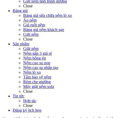
Giặt nệm tỉnh Bình dương
Close
Bảng giá
Bảng giá sửa chữa nệm lò xo
Áo nệm
Giá ruột nệm
Bảng giá nệm khách sạn
Giặt nệm
Close
Sản phẩm
Giặt nệm
Nệm gấp 3 giá rẻ
Nệm bông ép
Nệm cao su non
Nệm cao su nhân tạo
Nệm lò xo
Tấm bảo vệ nệm
Rèm che giường
Máy giặt nệm sofa
Close
Tin tức
Hợp tác
Close
Đăng ký lịch hẹn