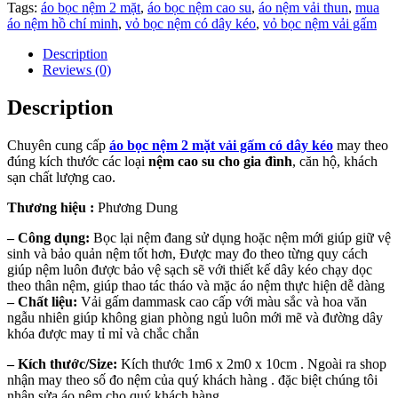
Tags:
áo bọc nệm 2 mặt
,
áo bọc nệm cao su
,
áo nệm vải thun
,
mua
áo nệm hồ chí minh
,
vỏ bọc nệm có dây kéo
,
vỏ bọc nệm vải gấm
Description
Reviews (0)
Description
Chuyên cung cấp
áo bọc nệm 2 mặt vải gấm có dây kéo
may theo
đúng kích thước các loại
nệm cao su cho gia đình
, căn hộ, khách
sạn chất lượng cao.
Thương hiệu :
Phương Dung
– Công dụng:
Bọc lại nệm đang sử dụng hoặc nệm mới giúp giữ vệ
sinh và bảo quản nệm tốt hơn, Được may đo theo từng quy cách
giúp nệm luôn được bảo vệ sạch sẽ với thiết kế dây kéo chạy dọc
theo thân nệm, giúp thao tác tháo và mặc áo nệm thực hiện dễ dàng
– Chất liệu:
Vải gấm dammask cao cấp với màu sắc và hoa văn
ngẫu nhiên giúp không gian phòng ngủ luôn mới mẽ và đường dây
khóa được may tỉ mỉ và chắc chắn
– Kích thước/Size:
Kích thước 1m6 x 2m0 x 10cm . Ngoài ra shop
nhận may theo số đo nệm của quý khách hàng . đặc biệt chúng tôi
nhận sửa áo nệm cho quý khách hàng