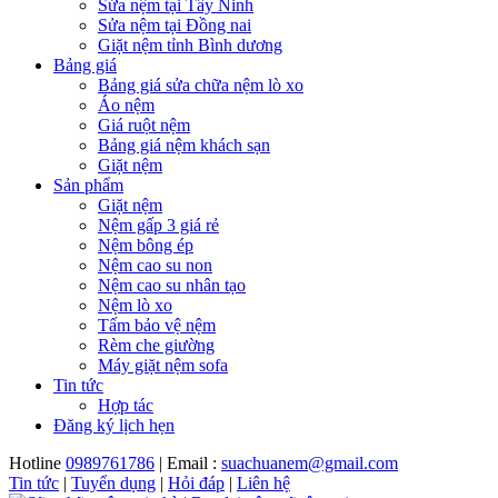
Sửa nệm tại Tây Ninh
Sửa nệm tại Đồng nai
Giặt nệm tỉnh Bình dương
Bảng giá
Bảng giá sửa chữa nệm lò xo
Áo nệm
Giá ruột nệm
Bảng giá nệm khách sạn
Giặt nệm
Sản phẩm
Giặt nệm
Nệm gấp 3 giá rẻ
Nệm bông ép
Nệm cao su non
Nệm cao su nhân tạo
Nệm lò xo
Tấm bảo vệ nệm
Rèm che giường
Máy giặt nệm sofa
Tin tức
Hợp tác
Đăng ký lịch hẹn
Hotline
0989761786
| Email :
suachuanem@gmail.com
Tin tức
|
Tuyển dụng
|
Hỏi đáp
|
Liên hệ