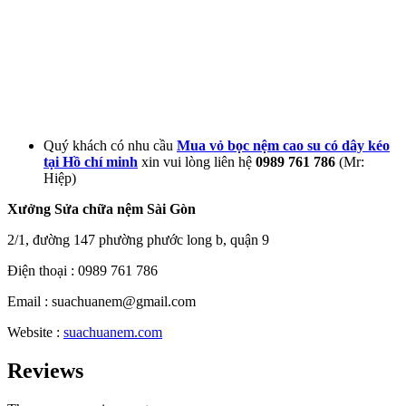
Quý khách có nhu cầu
Mua vỏ bọc nệm cao su có dây kéo
tại Hồ chí minh
xin vui lòng liên hệ
0989 761 786
(Mr:
Hiệp)
Xưởng Sửa chữa nệm Sài Gòn
2/1, đường 147 phường phước long b, quận 9
Điện thoại : 0989 761 786
Email : suachuanem@gmail.com
Website :
suachuanem.com
Reviews