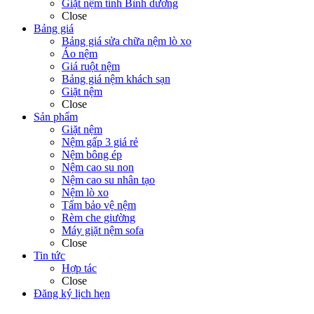
Giặt nệm tỉnh Bình dương
Close
Bảng giá
Bảng giá sửa chữa nệm lò xo
Áo nệm
Giá ruột nệm
Bảng giá nệm khách sạn
Giặt nệm
Close
Sản phẩm
Giặt nệm
Nệm gấp 3 giá rẻ
Nệm bông ép
Nệm cao su non
Nệm cao su nhân tạo
Nệm lò xo
Tấm bảo vệ nệm
Rèm che giường
Máy giặt nệm sofa
Close
Tin tức
Hợp tác
Close
Đăng ký lịch hẹn