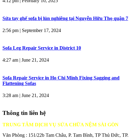
4:12 pm
|
February 10, 2025
Sửa tay ghế sofa bị lún nghiêng tại Nguyễn Hữu Thọ quận 7
2:56 pm
|
September 17, 2024
Sofa Leg Repair Service in District 10
4:27 am
|
June 21, 2024
Sofa Repair Service in Ho Chi Minh Fixing Sagging and
Flattening Sofas
3:28 am
|
June 21, 2024
Thông tin liên hệ
TRUNG TÂM DỊCH VỤ SỬA CHỮA NỆM SÀI GÒN
Văn Phòng : 151/22b Tam Châu, P. Tam Bình, TP Thủ Đức, TP.