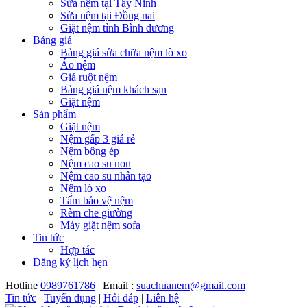
Sửa nệm tại Tây Ninh
Sửa nệm tại Đồng nai
Giặt nệm tỉnh Bình dương
Bảng giá
Bảng giá sửa chữa nệm lò xo
Áo nệm
Giá ruột nệm
Bảng giá nệm khách sạn
Giặt nệm
Sản phẩm
Giặt nệm
Nệm gấp 3 giá rẻ
Nệm bông ép
Nệm cao su non
Nệm cao su nhân tạo
Nệm lò xo
Tấm bảo vệ nệm
Rèm che giường
Máy giặt nệm sofa
Tin tức
Hợp tác
Đăng ký lịch hẹn
Hotline
0989761786
| Email :
suachuanem@gmail.com
Tin tức
|
Tuyển dụng
|
Hỏi đáp
|
Liên hệ