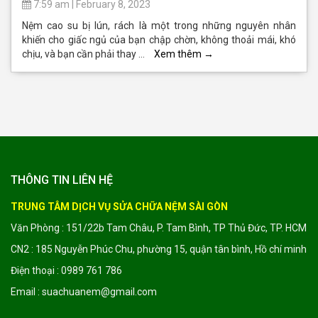
7:59 am
|
February 8, 2023
Nệm cao su bị lún, rách là một trong những nguyên nhân
khiến cho giấc ngủ của bạn chập chờn, không thoải mái, khó
chịu, và bạn cần phải thay …
Xem thêm
→
THÔNG TIN LIÊN HỆ
TRUNG TÂM DỊCH VỤ SỬA CHỮA NỆM SÀI GÒN
Văn Phòng : 151/22b Tam Châu, P. Tam Bình, TP Thủ Đức, TP. HCM
CN2 : 185 Nguyễn Phúc Chu, phường 15, quận tân bình, Hồ chí minh
Điện thoại : 0989 761 786
Email : suachuanem@gmail.com