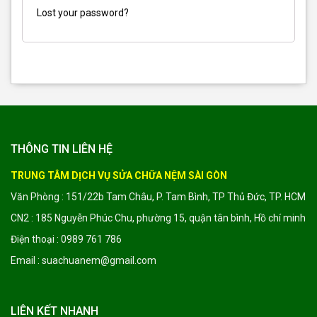
Lost your password?
THÔNG TIN LIÊN HỆ
TRUNG TÂM DỊCH VỤ SỬA CHỮA NỆM SÀI GÒN
Văn Phòng : 151/22b Tam Châu, P. Tam Bình, TP Thủ Đức, TP. HCM
CN2 : 185 Nguyễn Phúc Chu, phường 15, quận tân bình, Hồ chí minh
Điện thoại : 0989 761 786
Email : suachuanem@gmail.com
LIÊN KẾT NHANH